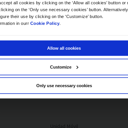
ccept all cookies by clicking on the ‘Allow all cookies’ button or 
licking on the ‘Only use necessary cookies’ button. Alternativel
igure their use by clicking on the ‘Customize’ button.
rmation in ourr
Cookie Policy
.
Servicios Reparación Lunas
Allow all cookies
Servicio de reparación de impactos en 30 minutos
Customize
Only use necessary cookies
Unidad Móvil