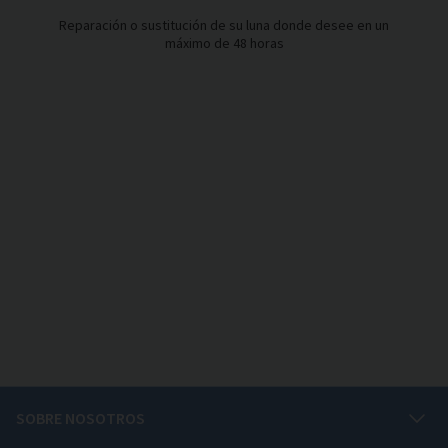
Reparación o sustitución de su luna donde desee en un
máximo de 48 horas
Pie de página del portal
SOBRE NOSOTROS