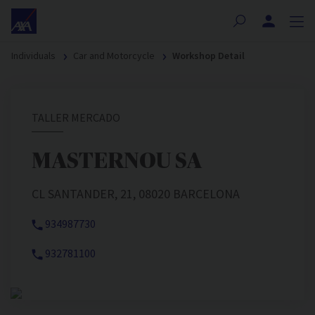
Nota:
este
sitio
Individuals
Car and Motorcycle
Workshop Detail
web
incluye
un
sistema
TALLER MERCADO
de
accesibilidad.
MASTERNOU SA
CL SANTANDER, 21, 08020 BARCELONA
934987730
932781100