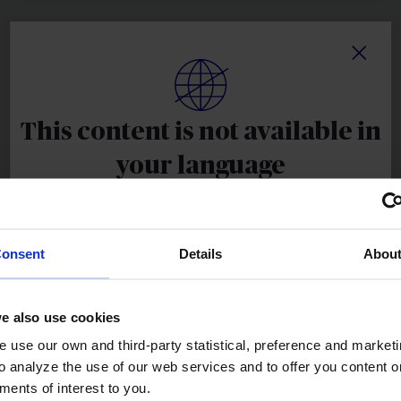
Ventajas de los Talleres AXA Calidad
This content is not available in
your language
Sorry, you will see this content in Spanish
onsent
Details
Abou
Garantía AXA Calidad
ACCEPT
Mantenemos intacta la garantía oficial en reparaciones de
e also use cookies
chapa y pintura
DON'T SHOW THIS MESSAGE AGAIN
 use our own and third-party statistical, preference and market
o analyze the use of our web services and to offer you content o
ments of interest to you.