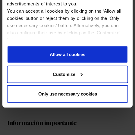
Preguntas frecuentes
advertisements of interest to you.
You can accept all cookies by clicking on the ‘Allow all
cookies’ button or reject them by clicking on the ‘Only
use necessary cookies’ button. Alternatively, you can
¿La pesca deportiva con caña está cubierta
also configure their use by clicking on the ‘Customize’
con el seguro de pesca de AXA?
button.
More information in ourr
Cookie Policy
.
Allow all cookies
¿La pesca en puerto se cubre con el seguro
de Pesca de AXA?
Customize
¿Está cubierta la pesca submarina con el
seguro de Pesca de AXA?
Only use necessary cookies
Información importante