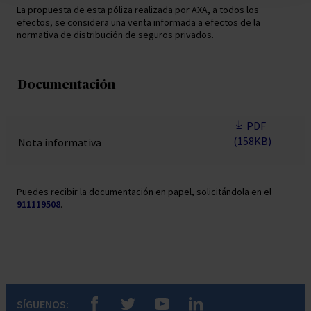
La propuesta de esta póliza realizada por AXA, a todos los
efectos, se considera una venta informada a efectos de la
normativa de distribución de seguros privados.
Documentación
PDF
(158KB)
Nota informativa
Puedes recibir la documentación en papel, solicitándola en el
911119508
.
Pie de página del portal
Navegar al canal de Axa en Facebook. Abre nuev
Navegar al canal de Axa en Facebook. Ab
Navegar al canal de Axa en Faceb
Navegar al canal de Axa e
SÍGUENOS:
En nuestras redes sociales