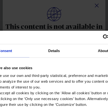
¿Quieres darnos un parte de siniestro a través de la Web? Sólo
tienes que entrar en nuestro espacio para clientes y podrá realizar la
declaración del siniestro totalmente online.
This content is not available in
Accede a Web Clientes
your language
Móvil
Sorry, you will see this content in Spanish
onsent
Details
Abou
En AXA puedes dar parte con sólo mover un dedo.
ACCEPT
e also use cookies
Descarga tu aplicación para iPhone directamente desde este
enlace
 use our own and third-party statistical, preference and market
en el Apple Store.
DON'T SHOW THIS MESSAGE AGAIN
o analyze the use of our web services and to offer you content o
ments of interest to you.
Descarga tu aplicación para Android 2.0 directamente desde este
enlace
en el Android Market
ccept all cookies by clicking on the ‘Allow all cookies’ button or 
licking on the ‘Only use necessary cookies’ button. Alternativel
Además, si eres e-cliente podrás hacer un seguimiento de tu
igure their use by clicking on the ‘Customize’ button.