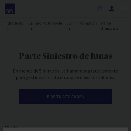
Nota:
este
sitio
Individuals
Car and Motorcycle
Claim information
Parte
web
Siniestro
incluye
un
sistema
de
Parte Siniestro de lunas
accesibilidad.
En menos de 5 minutos, te llamamos gratuitamente
para gestionar tu cita en uno de nuestros talleres.
PIDE TU CITA AHORA
Web