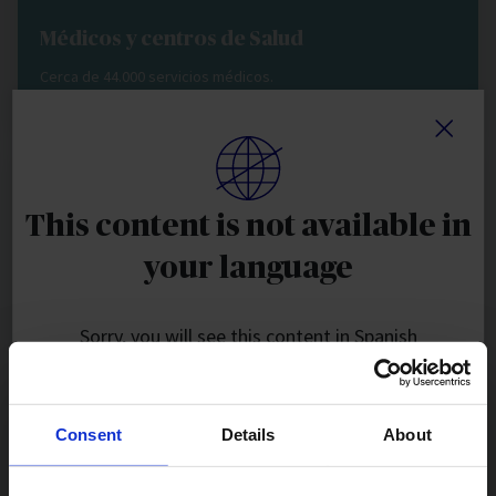
Médicos y centros de Salud
Cerca de 44.000 servicios médicos.
This content is not available in
Dentistas y clínicas Dentales
your language
5.500 profesionales a tu disposición.
Sorry, you will see this content in Spanish
ACCEPT
Consent
Details
About
DON'T SHOW THIS MESSAGE AGAIN
Servicios bienestar