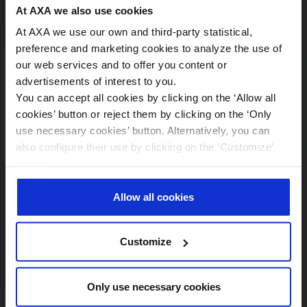
At AXA we also use cookies
Más de 4.000 servicios franquiciados de bienestar
At AXA we use our own and third-party statistical,
preference and marketing cookies to analyze the use of
our web services and to offer you content or
advertisements of interest to you.
You can accept all cookies by clicking on the ‘Allow all
cookies’ button or reject them by clicking on the ‘Only
Y si tienes un seguro de Accidentes
use necessary cookies’ button. Alternatively, you can
also configure their use by clicking on the ‘Customize’
button.
More information in ourr
Cookie Policy
.
Allow all cookies
Customize
Only use necessary cookies