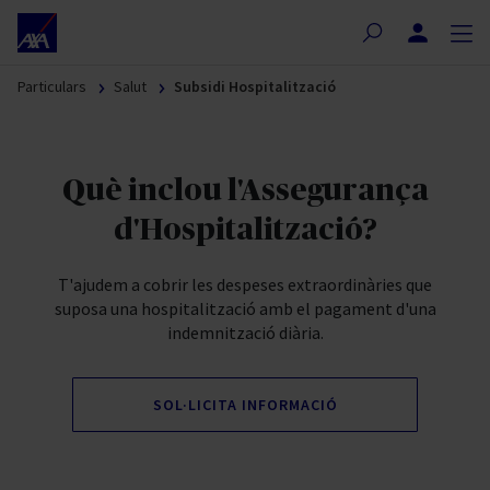
Nota:
este
sitio
Particulars
Salut
Subsidi Hospitalització
web
incluye
un
sistema
Què inclou l'Assegurança
de
accesibilidad.
d'Hospitalització?
T'ajudem a cobrir les despeses extraordinàries que
suposa una hospitalització amb el pagament d'una
indemnització diària.
SOL·LICITA INFORMACIÓ