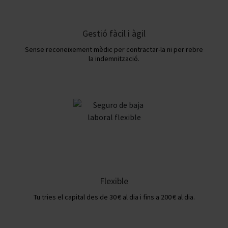
Gestió fàcil i àgil
Sense reconeixement mèdic per contractar-la ni per rebre
la indemnització.
Flexible
Tu tries el capital des de 30 € al dia i fins a 200 € al dia.