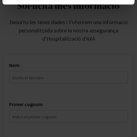
Sol·licita més informació
Deixa'ns les teves dades i t'oferirem una informació
personalitzada sobre la nostra assegurança
d'Hospitalització d'AXA
Nom
Primer cognom