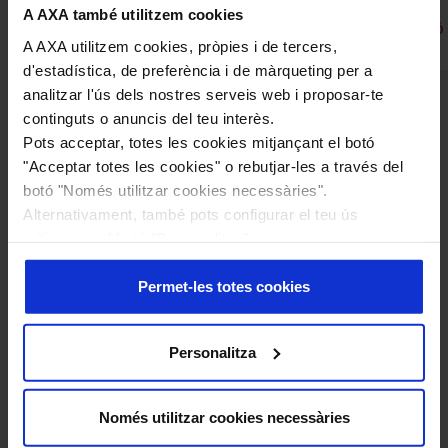
A AXA també utilitzem cookies
MÉS INFORMACIÓ
MÉS INFORMACIÓ
A AXA utilitzem cookies, pròpies i de tercers,
d'estadística, de preferència i de màrqueting per a
analitzar l'ús dels nostres serveis web i proposar-te
continguts o anuncis del teu interès.
Pots acceptar, totes les cookies mitjançant el botó
"Acceptar totes les cookies" o rebutjar-les a través del
botó "Només utilitzar cookies necessàries".
Estem aquí per resoldre
Alternativament, també pots configurar el teu ús
mitjançant el botó “Personalitza”.
qualsevol dubte
Més informació en la nostra
Política de Cookies
.
Permet-les totes cookies
A qui va dirigida aquesta assegurança?
Personalitza
Només utilitzar cookies necessàries