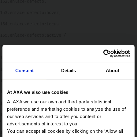
152
.enlace-defecto, 
153
.enlace-defecto:hover, 
154
.enlace-defecto:focus, 
155
.enlace-defecto:active { 
156
color: inherit !important; 
157
text-decoration: none !important; 
158
outline: none !important; 
Consent
Details
About
159
box-shadow: none !important; 
160
} 
At AXA we also use cookies
At AXA we use our own and third-party statistical,
161
preference and marketing cookies to analyze the use of
162
/* Opcional: Si quieres que cambie un poco al pasar 
our web services and to offer you content or
el ratón (feedback visual) */ 
advertisements of interest to you.
You can accept all cookies by clicking on the ‘Allow all
163
.enlace-defecto:hover { 