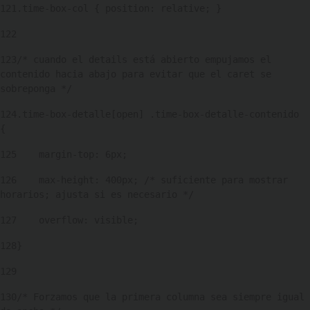
121
.time-box-col { position: relative; } 
122
123
/* cuando el details está abierto empujamos el 
contenido hacia abajo para evitar que el caret se 
sobreponga */ 
124
.time-box-detalle[open] .time-box-detalle-contenido 
{ 
125
    margin-top: 6px; 
126
    max-height: 400px; /* suficiente para mostrar 
horarios; ajusta si es necesario */ 
127
    overflow: visible; 
128
} 
129
130
/* Forzamos que la primera columna sea siempre igual 