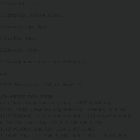
212
content: ""; 
213
display: inline-block; 
214
margin-top: 3px; 
215
width: 16px; 
216
height: 16px; 
217
background-color: currentColor; 
218
219
/* Máscara del SVG de Email */ 
220
-webkit-mask-image: 
url("data:image/svg+xml;charset=UTF-8,%3Csvg 
xmlns='http://www.w3.org/2000/svg' viewBox='0 0 16 
16'%3E%3Cpath fill-rule='evenodd' clip-rule='evenodd' 
d='M2.397 2h11.196c.773 0 1.401.668 1.407 
1.497v9.006c-.006.829-.634 1.497-1.407 
1.497H2.397c-.77-.006-1.391-.673-1.397-1.497V3.497C1 