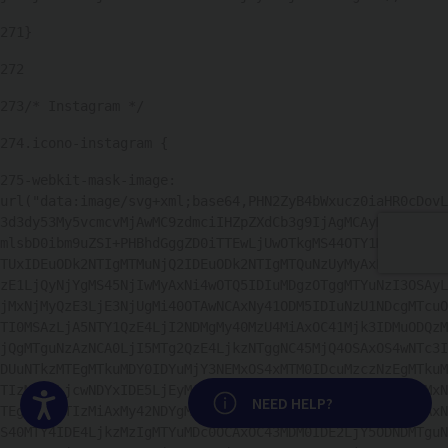
271
} 
272
273
/* Instagram */ 
274
.icono-instagram { 
275
-webkit-mask-image: 
url("data:image/svg+xml;base64,PHN2ZyB4bWxucz0iaHR0cDovL
3d3dy53My5vcmcvMjAwMC9zdmciIHZpZXdCb3g9IjAgMCAyMiAyMiIgZ
mlsbD0ibm9uZSI+PHBhdGggZD0iTTEwLjUwOTkgMS44OTY1MkMxMy4zM
TUxIDEuODk2NTIgMTMuNjQ2IDEuODk2NTIgMTQuNzUyMyAxLjk1NTc5Q
zE1LjQyNjYgMS45NjIwMyAxNi4wOTQ5IDIuMDgzOTggMTYuNzI3OSAyL
jMxNjMyQzE3LjE3NjUgMi40OTAwNCAxNy41ODM5IDIuNzU1NDcgMTcuO
TI0MSAzLjA5NTY1QzE4LjI2NDMgMy40MzU4MiAxOC41Mjk3IDMuODQzM
jQgMTguNzAzNCA0LjI5MTg2QzE4LjkzNTggNC45MjQ4OSAxOS4wNTc3I
DUuNTkzMTEgMTkuMDY0IDYuMjY3NEMxOS4xMTM0IDcuMzczNzEgMTkuM
TIzMiA3LjcwNDYxIDE5LjEyMzIgMTAuNTA5OUMxOS4xMjMyIDEzLjMxN
Accesibilidad
NEED HELP?
TEgMTkuMTIzMiAxMy42NDYgMTkuMDY0IDE0Ljc1MjRDMTkuMDU1MSAxN
S40MTY4IDE4LjkzMzIgMTYuMDc0OCAxOC43MDM0IDE2LjY5ODNDMTguN