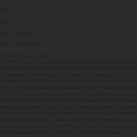
265
} 
266
267
/* LinkedIn */ 
268
.icono-linkedin { 
269
-webkit-mask-image: 
url("data:image/svg+xml;base64,PHN2ZyB4bWxucz0iaHR0cDovL
3d3dy53My5vcmcvMjAwMC9zdmciIHZpZXdCb3g9IjAgMCAyMSAyMCIgZ
mlsbD0ibm9uZSI+PHBhdGggZmlsbC1ydWxlPSJldmVub2RkIiBjbGlwL
XJ1bGU9ImV2ZW5vZGQiIGQ9Ik00LjIwODc1IDIuMTI4NzVDNC4xOTA4N
yAzLjI4MjA4IDMuMjQ0NTcgNC4yMDQyNyAyLjA5MTE3IDQuMTkyMzlDM
C45Mzc3NjQgNC4xODA1MSAwLjAxMDY2MDIgMy4yMzkwMyAwLjAxNjUyO
TEgMi4wODU1OEMwLjAyMjM5NzkgMC45MzIxMzQgMC45NTkwMzQgMC4wM
DAxMzg2NjggMi4xMTI1IDEuNTE1NzVlLTA4QzIuNjc0MTQgLTYuNzQ3N
DJlLTA1IDMuMjEyMzEgMC4yMjUyNDMgMy42MDYzOCAwLjYyNTQyM0M0L
jAwMDQ1IDEuMDI1NiA0LjIxNzQ2IDEuNTY3MTggNC4yMDg3NSAyLjEyO
Dc1Wk00LjIwODc1IDUuOTMxMjVIMFYxOS41SDQuMjI1TDQuMjA4NzUgN
S45MzEyNVpNNi43NiA1LjkzMTI1SDEwLjkzNjNMMTAuOTUyNSA3Ljc2N