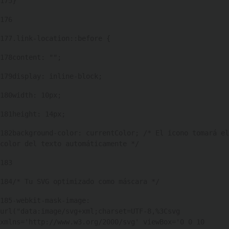
175
} 
176
177
.link-location::before { 
178
content: ""; 
179
display: inline-block; 
180
width: 10px; 
181
height: 14px; 
182
background-color: currentColor; /* El icono tomará el 
color del texto automáticamente */ 
183
184
/* Tu SVG optimizado como máscara */ 
185
-webkit-mask-image: 
url("data:image/svg+xml;charset=UTF-8,%3Csvg 
xmlns='http://www.w3.org/2000/svg' viewBox='0 0 10 