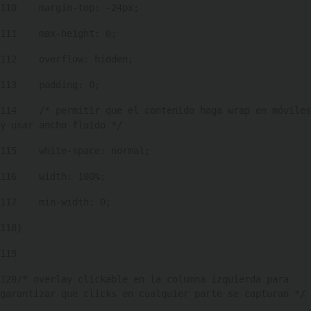
110
    margin-top: -24px; 
111
    max-height: 0; 
112
    overflow: hidden; 
113
    padding: 0; 
114
    /* permitir que el contenido haga wrap en móviles 
y usar ancho fluido */ 
115
    white-space: normal; 
116
    width: 100%; 
117
    min-width: 0; 
118
} 
119
120
/* overlay clickable en la columna izquierda para 
garantizar que clicks en cualquier parte se capturan */ 