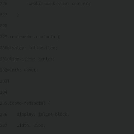
226
        -webkit-mask-size: contain; 
227
    } 
228
229
.contenedor-contacto { 
230
display: inline-flex; 
231
align-items: center; 
232
width: unset; 
233
} 
234
235
.icono-redsocial { 
236
    display: inline-block; 
237
    width: 25px; 