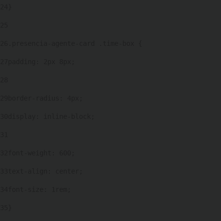
24
} 
25
26
.presencia-agente-card .time-box { 
27
padding: 2px 8px; 
28
29
border-radius: 4px; 
30
display: inline-block; 
31
32
font-weight: 600; 
33
text-align: center; 
34
font-size: 1rem; 
35
} 