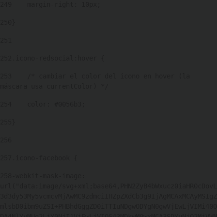
249
    margin-right: 10px; 
250
} 
251
252
.icono-redsocial:hover { 
253
    /* cambiar el color del icono en hover (la 
máscara usa currentColor) */ 
254
    color: #0056b3; 
255
} 
256
257
.icono-facebook { 
258
-webkit-mask-image: 
url("data:image/svg+xml;base64,PHN2ZyB4bWxucz0iaHR0cDovL
3d3dy53My5vcmcvMjAwMC9zdmciIHZpZXdCb3g9IjAgMCAxMCAyMSIgZ
mlsbD0ibm9uZSI+PHBhdGggZD0iTTIuNDgwODYgN0gwVjEwLjVIMi40O
DA4NlYyMUg2LjY0NjI1VjEwLjVIOS43MDkwM0wxMCA3SDYuNjQ2MjVWN