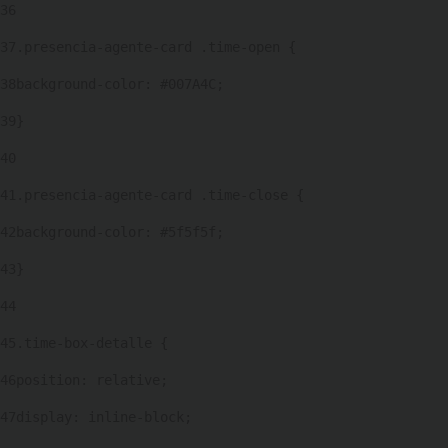
36
37
.presencia-agente-card .time-open { 
38
background-color: #007A4C; 
39
} 
40
41
.presencia-agente-card .time-close { 
42
background-color: #5f5f5f; 
43
} 
44
45
.time-box-detalle { 
46
position: relative; 
47
display: inline-block; 