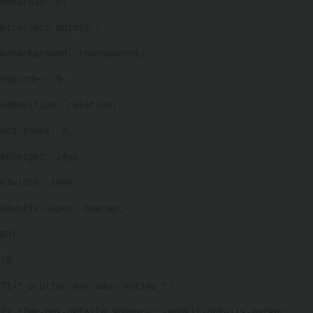
60
margin: 0; 
61
cursor: pointer; 
62
background: transparent; 
63
border: 0; 
64
position: relative; 
65
z-index: 2; 
66
height: 24px; 
67
width: 100%; 
68
white-space: nowrap; 
69
} 
70
71
/* ocultar marcador nativo */ 
72
.time-box-detalle summary::-webkit-details-marker, 