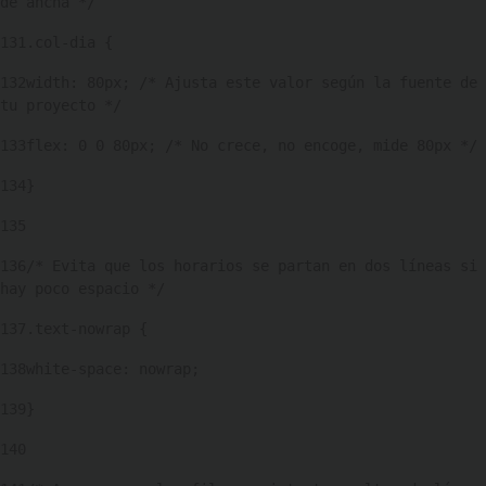
de ancha */ 
131
.col-dia { 
132
width: 80px; /* Ajusta este valor según la fuente de 
tu proyecto */ 
133
flex: 0 0 80px; /* No crece, no encoge, mide 80px */ 
134
} 
135
136
/* Evita que los horarios se partan en dos líneas si 
hay poco espacio */ 
137
.text-nowrap { 
138
white-space: nowrap; 
139
} 
140