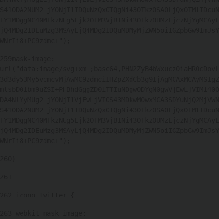
S41ODA2NUM2LjY0NjI1IDQuNzQxOTQgNi43OTkzOSA0LjQxOTM1IDcuN
TY1MDggNC40MTkzNUg5Ljk2OTM3VjBINi43OTkzOUMzLjczNjYgMCAyL
jQ4MDg2IDEuMzg3MSAyLjQ4MDg2IDQuMDMyMjZWN5oiIGZpbGw9ImJsY
WNrIi8+PC9zdmc+"); 
259
mask-image: 
url("data:image/svg+xml;base64,PHN2ZyB4bWxucz0iaHR0cDovL
3d3dy53My5vcmcvMjAwMC9zdmciIHZpZXdCb3g9IjAgMCAxMCAyMSIgZ
mlsbD0ibm9uZSI+PHBhdGggZD0iTTIuNDgwODYgN0gwVjEwLjVIMi40O
DA4NlYyMUg2LjY0NjI1VjEwLjVIOS43MDkwM0wxMCA3SDYuNjQ2MjVWN
S41ODA2NUM2LjY0NjI1IDQuNzQxOTQgNi43OTkzOSA0LjQxOTM1IDcuN
TY1MDggNC40MTkzNUg5Ljk2OTM3VjBINi43OTkzOUMzLjczNjYgMCAyL
jQ4MDg2IDEuMzg3MSAyLjQ4MDg2IDQuMDMyMjZWN5oiIGZpbGw9ImJsY
WNrIi8+PC9zdmc+"); 
260
} 
261
262
.icono-twitter { 
263
-webkit-mask-image: 