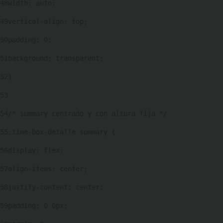
48
width: auto; 
49
vertical-align: top; 
50
padding: 0; 
51
background: transparent; 
52
} 
53
54
/* summary centrado y con altura fija */ 
55
.time-box-detalle summary { 
56
display: flex; 
57
align-items: center; 
58
justify-content: center; 
59
padding: 0 0px; 