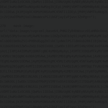
zVDMTIuNzIzOCA0LjQwMzc1IDIwLjI0NzUgNC4yNDEyNSAyMC4yNDc1I
DEwLjkwMzdWMTkuNUgxNi4wMzg3VjEyLjM4MjVDMTYuMDM4NyA4LjEwO
Dc1IDEwLjk1MjUgOC40MzM3NSAxMC45NTI1IDEyLjM4MjVWMTkuNUg2L
jc2VjUuOTMxMjVaIiBmaWxsPSJibGFjayIvPjwvc3ZnPg=="); 
270
    mask-image: 
url("data:image/svg+xml;base64,PHN2ZyB4bWxucz0iaHR0cDovL
3d3dy53My5vcmcvMjAwMC9zdmciIHZpZXdCb3g9IjAgMCAyMSAyMCIgZ
mlsbD0ibm9uZSI+PHBhdGggZmlsbC1ydWxlPSJldmVub2RkIiBjbGlwL
XJ1bGU9ImV2ZW5vZGQiIGQ9Ik00LjIwODc1IDIuMTI4NzVDNC4xOTA4N
yAzLjI4MjA4IDMuMjQ0NTcgNC4yMDQyNyAyLjA5MTE3IDQuMTkyMzlDM
C45Mzc3NjQgNC4xODA1MSAwLjAxMDY2MDIgMy4yMzkwMyAwLjAxNjUyO
TEgMi4wODU1OEMwLjAyMjM5NzkgMC45MzIxMzQgMC45NTkwMzQgMC4wM
DAxMzg2NjggMi4xMTI1IDEuNTE1NzVlLTA4QzIuNjc0MTQgLTYuNzQ3N
DJlLTA1IDMuMjEyMzEgMC4yMjUyNDMgMy42MDYzOCAwLjYyNTQyM0M0L
jAwMDQ1IDEuMDI1NiA0LjIxNzQ2IDEuNTY3MTggNC4yMDg3NSAyLjEyO
Dc1Wk00LjIwODc1IDUuOTMxMjVIMFYxOS41SDQuMjI1TDQuMjA4NzUgN
S45MzEyNVpNNi43NiA1LjkzMTI1SDEwLjkzNjNMMTAuOTUyNSA3Ljc2N
zVDMTIuNzIzOCA0LjQwMzc1IDIwLjI0NzUgNC4yNDEyNSAyMC4yNDc1I
DEwLjkwMzdWMTkuNUgxNi4wMzg3VjEyLjM4MjVDMTYuMDM4NyA4LjEwO
Dc1IDEwLjk1MjUgOC40MzM3NSAxMC45NTI1IDEyLjM4MjVWMTkuNUg2L
jc2VjUuOTMxMjVaIiBmaWxsPSJibGFjayIvPjwvc3ZnPg=="); 