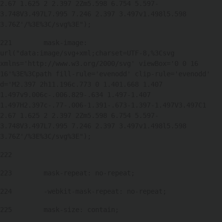
2.67 1.625 2 2.397 2Zm5.598 6.754 5.597-
3.748V3.497L7.995 7.246 2.397 3.497v1.498l5.598 
3.76Z'/%3E%3C/svg%3E"); 
221
        mask-image: 
url("data:image/svg+xml;charset=UTF-8,%3Csvg 
xmlns='http://www.w3.org/2000/svg' viewBox='0 0 16 
16'%3E%3Cpath fill-rule='evenodd' clip-rule='evenodd' 
d='M2.397 2h11.196c.773 0 1.401.668 1.407 
1.497v9.006c-.006.829-.634 1.497-1.407 
1.497H2.397c-.77-.006-1.391-.673-1.397-1.497V3.497C1 
2.67 1.625 2 2.397 2Zm5.598 6.754 5.597-
3.748V3.497L7.995 7.246 2.397 3.497v1.498l5.598 
3.76Z'/%3E%3C/svg%3E"); 
222
223
        mask-repeat: no-repeat; 
224
        -webkit-mask-repeat: no-repeat; 
225
        mask-size: contain; 