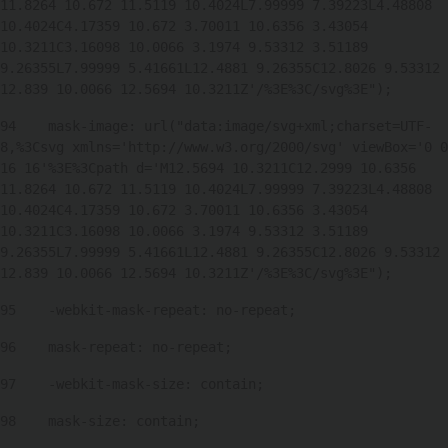
11.8264 10.672 11.5119 10.4024L7.99999 7.39223L4.48808 
10.4024C4.17359 10.672 3.70011 10.6356 3.43054 
10.3211C3.16098 10.0066 3.1974 9.53312 3.51189 
9.26355L7.99999 5.41661L12.4881 9.26355C12.8026 9.53312 
12.839 10.0066 12.5694 10.3211Z'/%3E%3C/svg%3E"); 
94
    mask-image: url("data:image/svg+xml;charset=UTF-
8,%3Csvg xmlns='http://www.w3.org/2000/svg' viewBox='0 0 
16 16'%3E%3Cpath d='M12.5694 10.3211C12.2999 10.6356 
11.8264 10.672 11.5119 10.4024L7.99999 7.39223L4.48808 
10.4024C4.17359 10.672 3.70011 10.6356 3.43054 
10.3211C3.16098 10.0066 3.1974 9.53312 3.51189 
9.26355L7.99999 5.41661L12.4881 9.26355C12.8026 9.53312 
12.839 10.0066 12.5694 10.3211Z'/%3E%3C/svg%3E"); 
95
    -webkit-mask-repeat: no-repeat; 
96
    mask-repeat: no-repeat; 
97
    -webkit-mask-size: contain; 
98
    mask-size: contain; 