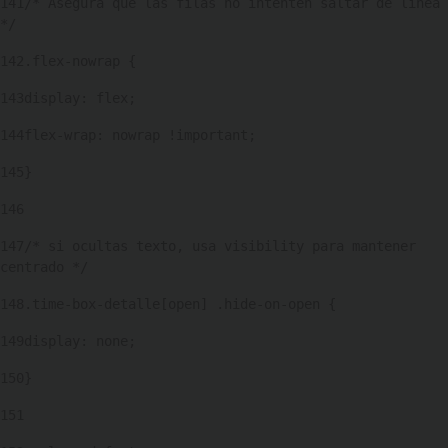
141
/* Asegura que las filas no intenten saltar de línea 
*/ 
142
.flex-nowrap { 
143
display: flex; 
144
flex-wrap: nowrap !important; 
145
} 
146
147
/* si ocultas texto, usa visibility para mantener 
centrado */ 
148
.time-box-detalle[open] .hide-on-open { 
149
display: none; 
150
} 
151