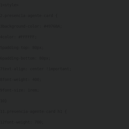
1
<style> 
2
.presencia-agente-card { 
3
background-color: #4976BA; 
4
color: #FFFFFF; 
5
padding-top: 80px; 
6
padding-bottom: 80px; 
7
text-align: center !important; 
8
font-weight: 400; 
9
font-size: 1rem; 
10
} 
11
.presencia-agente-card h1 { 
12
font-weight: 700; 