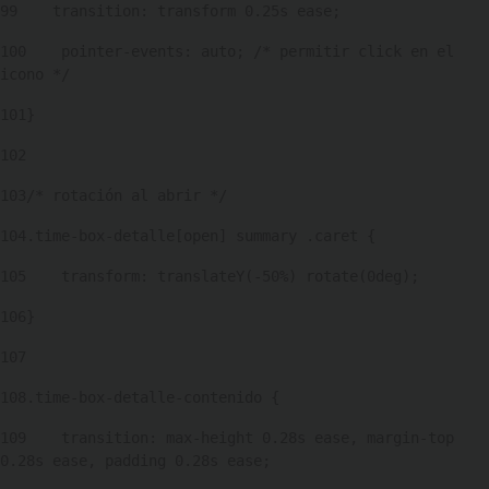
99
    transition: transform 0.25s ease; 
100
    pointer-events: auto; /* permitir click en el 
icono */ 
101
} 
102
103
/* rotación al abrir */ 
104
.time-box-detalle[open] summary .caret { 
105
    transform: translateY(-50%) rotate(0deg); 
106
} 
107
108
.time-box-detalle-contenido { 
109
    transition: max-height 0.28s ease, margin-top 
0.28s ease, padding 0.28s ease; 