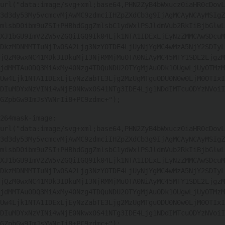
url("data:image/svg+xml;base64,PHN2ZyB4bWxucz0iaHR0cDovL
3d3dy53My5vcmcvMjAwMC9zdmciIHZpZXdCb3g9IjAgMCAyNCAyMSIgZ
mlsbD0ibm9uZSI+PHBhdGggZmlsbC1ydWxlPSJldmVub2RkIiBjbGlwL
XJ1bGU9ImV2ZW5vZGQiIGQ9Ik04Ljk1NTA1IDExLjEyNzZMMCAwSDcuM
DkzMDNMMTIuNjIwOSA2Ljg3NzY0TDE4LjUyNjYgMC4wMzA5NjY2SDIyL
jQzM0wxNC41MDk3IDkuMjI3NjRMMjMuOTA0NiAyMC45MTY1SDE2LjgzM
jdMMTAuODQ3MiAxMy40Nzg4TDQuNDU2OTYgMjAuODk1OUgwLjUyOTMzM
Uw4Ljk1NTA1IDExLjEyNzZabTE3Ljg2MzUgMTguODU0N0w0LjM0OTIxI
DIuMDYxNzVINi4wNjE0NkwxOS41NTg3IDE4Ljg1NDdIMTcuODYzNVoiI
GZpbGw9ImJsYWNrIi8+PC9zdmc+"); 
264
mask-image: 
url("data:image/svg+xml;base64,PHN2ZyB4bWxucz0iaHR0cDovL
3d3dy53My5vcmcvMjAwMC9zdmciIHZpZXdCb3g9IjAgMCAyNCAyMSIgZ
mlsbD0ibm9uZSI+PHBhdGggZmlsbC1ydWxlPSJldmVub2RkIiBjbGlwL
XJ1bGU9ImV2ZW5vZGQiIGQ9Ik04Ljk1NTA1IDExLjEyNzZMMCAwSDcuM
DkzMDNMMTIuNjIwOSA2Ljg3NzY0TDE4LjUyNjYgMC4wMzA5NjY2SDIyL
jQzM0wxNC41MDk3IDkuMjI3NjRMMjMuOTA0NiAyMC45MTY1SDE2LjgzM
jdMMTAuODQ3MiAxMy40Nzg4TDQuNDU2OTYgMjAuODk1OUgwLjUyOTMzM
Uw4Ljk1NTA1IDExLjEyNzZabTE3Ljg2MzUgMTguODU0N0w0LjM0OTIxI
DIuMDYxNzVINi4wNjE0NkwxOS41NTg3IDE4Ljg1NDdIMTcuODYzNVoiI
GZpbGw9ImJsYWNrIi8+PC9zdmc+"); 