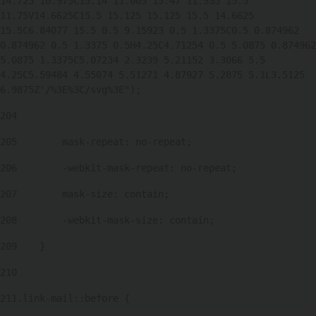
14.725 10.975C15.14 11.005 15.47 11.335 15.5 
11.75V14.6625C15.5 15.125 15.125 15.5 14.6625 
15.5C6.84077 15.5 0.5 9.15923 0.5 1.3375C0.5 0.874962 
0.874962 0.5 1.3375 0.5H4.25C4.71254 0.5 5.0875 0.874962 
5.0875 1.3375C5.07234 2.3239 5.21152 3.3066 5.5 
4.25C5.59484 4.55074 5.51271 4.87927 5.2875 5.1L3.5125 
6.9875Z'/%3E%3C/svg%3E"); 
204
205
        mask-repeat: no-repeat; 
206
        -webkit-mask-repeat: no-repeat; 
207
        mask-size: contain; 
208
        -webkit-mask-size: contain; 
209
    } 
210
211
.link-mail::before { 