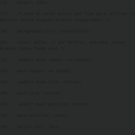
238
    height: 25px; 
239
    /* usar el color actual del link para rellenar la 
máscara (evita bloques blancos inesperados) */ 
240
    background-color: currentColor; 
241
    color: white; /* por defecto, queremos iconos 
blancos sobre fondo azul */ 
242
    -webkit-mask-repeat: no-repeat; 
243
    mask-repeat: no-repeat; 
244
    -webkit-mask-size: contain; 
245
    mask-size: contain; 
246
    -webkit-mask-position: center; 
247
    mask-position: center; 
248
    margin-left: 10px; 