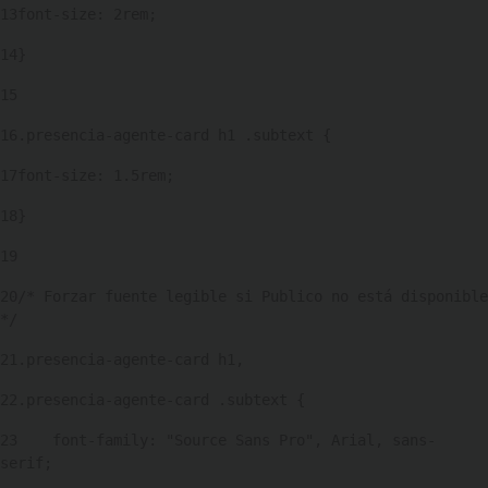
13
font-size: 2rem; 
14
} 
15
16
.presencia-agente-card h1 .subtext { 
17
font-size: 1.5rem; 
18
} 
19
20
/* Forzar fuente legible si Publico no está disponible 
*/ 
21
.presencia-agente-card h1, 
22
.presencia-agente-card .subtext { 
23
    font-family: "Source Sans Pro", Arial, sans-
serif; 