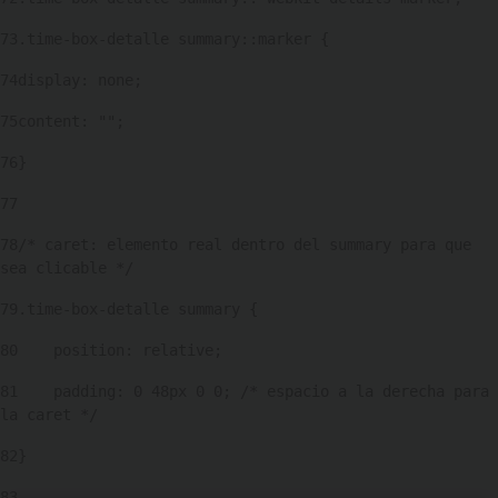
73
.time-box-detalle summary::marker { 
74
display: none; 
75
content: ""; 
76
} 
77
78
/* caret: elemento real dentro del summary para que 
sea clicable */ 
79
.time-box-detalle summary { 
80
    position: relative; 
81
    padding: 0 48px 0 0; /* espacio a la derecha para 
la caret */ 
82
} 
83