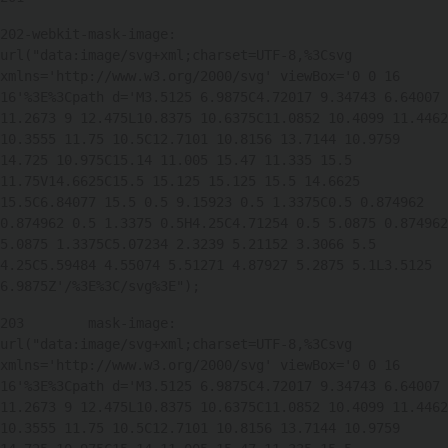
202
-webkit-mask-image: 
url("data:image/svg+xml;charset=UTF-8,%3Csvg 
xmlns='http://www.w3.org/2000/svg' viewBox='0 0 16 
16'%3E%3Cpath d='M3.5125 6.9875C4.72017 9.34743 6.64007 
11.2673 9 12.475L10.8375 10.6375C11.0852 10.4099 11.4462 
10.3555 11.75 10.5C12.7101 10.8156 13.7144 10.9759 
14.725 10.975C15.14 11.005 15.47 11.335 15.5 
11.75V14.6625C15.5 15.125 15.125 15.5 14.6625 
15.5C6.84077 15.5 0.5 9.15923 0.5 1.3375C0.5 0.874962 
0.874962 0.5 1.3375 0.5H4.25C4.71254 0.5 5.0875 0.874962 
5.0875 1.3375C5.07234 2.3239 5.21152 3.3066 5.5 
4.25C5.59484 4.55074 5.51271 4.87927 5.2875 5.1L3.5125 
6.9875Z'/%3E%3C/svg%3E"); 
203
        mask-image: 
url("data:image/svg+xml;charset=UTF-8,%3Csvg 
xmlns='http://www.w3.org/2000/svg' viewBox='0 0 16 
16'%3E%3Cpath d='M3.5125 6.9875C4.72017 9.34743 6.64007 
11.2673 9 12.475L10.8375 10.6375C11.0852 10.4099 11.4462 
10.3555 11.75 10.5C12.7101 10.8156 13.7144 10.9759 