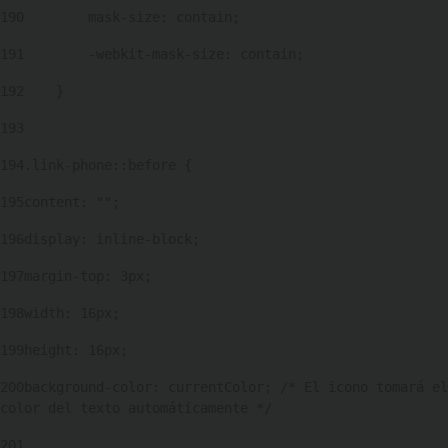
190
        mask-size: contain; 
191
        -webkit-mask-size: contain; 
192
    } 
193
194
.link-phone::before { 
195
content: ""; 
196
display: inline-block; 
197
margin-top: 3px; 
198
width: 16px; 
199
height: 16px; 
200
background-color: currentColor; /* El icono tomará el 
color del texto automáticamente */ 
201