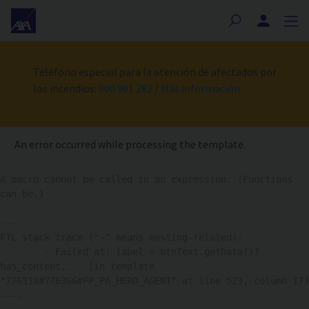
Nota:
este
sitio
web
Teléfono especial para la atención de afectados por
incluye
los incendios:
900 901 282
/
Más información
un
sistema
de
accesibilidad.
An error occurred while processing the template.
A macro cannot be called in an expression. (Functions 
can be.)

----

FTL stack trace ("~" means nesting-related):

	- Failed at: label = btnText.getData()?
has_content...  [in template 
"776318#776366#PP_PA_HERO_AGENT" at line 523, column 17]

----