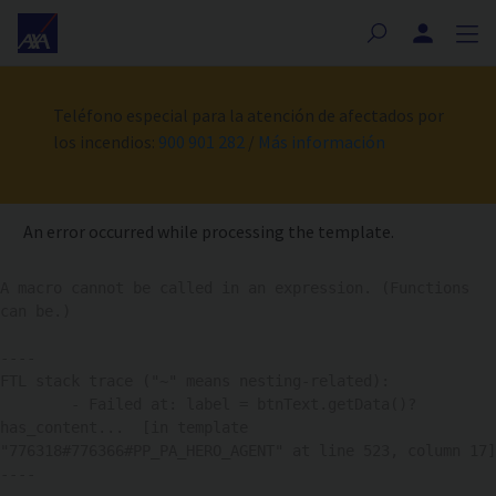
Nota:
este
sitio
web
Teléfono especial para la atención de afectados por
incluye
los incendios:
900 901 282
/
Más información
un
sistema
de
accesibilidad.
An error occurred while processing the template.
A macro cannot be called in an expression. (Functions 
can be.)

----

FTL stack trace ("~" means nesting-related):

	- Failed at: label = btnText.getData()?
has_content...  [in template 
"776318#776366#PP_PA_HERO_AGENT" at line 523, column 17]

----