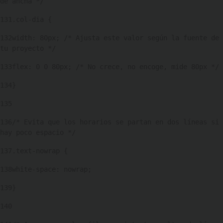
de ancha */ 
131
.col-dia { 
132
width: 80px; /* Ajusta este valor según la fuente de 
tu proyecto */ 
133
flex: 0 0 80px; /* No crece, no encoge, mide 80px */ 
134
} 
135
136
/* Evita que los horarios se partan en dos líneas si 
hay poco espacio */ 
137
.text-nowrap { 
138
white-space: nowrap; 
139
} 
140