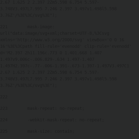
2.67 1.625 2 2.397 2Zm5.598 6.754 5.597-
3.748V3.497L7.995 7.246 2.397 3.497v1.498l5.598 
3.76Z'/%3E%3C/svg%3E"); 
221
        mask-image: 
url("data:image/svg+xml;charset=UTF-8,%3Csvg 
xmlns='http://www.w3.org/2000/svg' viewBox='0 0 16 
16'%3E%3Cpath fill-rule='evenodd' clip-rule='evenodd' 
d='M2.397 2h11.196c.773 0 1.401.668 1.407 
1.497v9.006c-.006.829-.634 1.497-1.407 
1.497H2.397c-.77-.006-1.391-.673-1.397-1.497V3.497C1 
2.67 1.625 2 2.397 2Zm5.598 6.754 5.597-
3.748V3.497L7.995 7.246 2.397 3.497v1.498l5.598 
3.76Z'/%3E%3C/svg%3E"); 
222
223
        mask-repeat: no-repeat; 
224
        -webkit-mask-repeat: no-repeat; 
225
        mask-size: contain; 