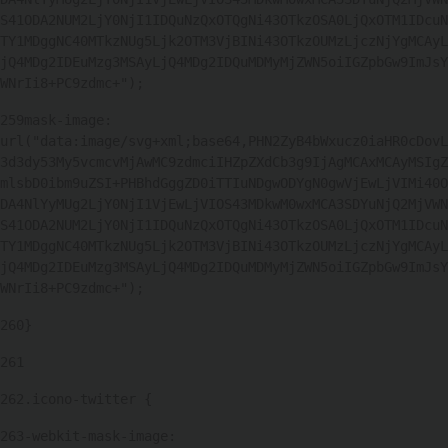
S41ODA2NUM2LjY0NjI1IDQuNzQxOTQgNi43OTkzOSA0LjQxOTM1IDcuN
TY1MDggNC40MTkzNUg5Ljk2OTM3VjBINi43OTkzOUMzLjczNjYgMCAyL
jQ4MDg2IDEuMzg3MSAyLjQ4MDg2IDQuMDMyMjZWN5oiIGZpbGw9ImJsY
WNrIi8+PC9zdmc+"); 
259
mask-image: 
url("data:image/svg+xml;base64,PHN2ZyB4bWxucz0iaHR0cDovL
3d3dy53My5vcmcvMjAwMC9zdmciIHZpZXdCb3g9IjAgMCAxMCAyMSIgZ
mlsbD0ibm9uZSI+PHBhdGggZD0iTTIuNDgwODYgN0gwVjEwLjVIMi40O
DA4NlYyMUg2LjY0NjI1VjEwLjVIOS43MDkwM0wxMCA3SDYuNjQ2MjVWN
S41ODA2NUM2LjY0NjI1IDQuNzQxOTQgNi43OTkzOSA0LjQxOTM1IDcuN
TY1MDggNC40MTkzNUg5Ljk2OTM3VjBINi43OTkzOUMzLjczNjYgMCAyL
jQ4MDg2IDEuMzg3MSAyLjQ4MDg2IDQuMDMyMjZWN5oiIGZpbGw9ImJsY
WNrIi8+PC9zdmc+"); 
260
} 
261
262
.icono-twitter { 
263
-webkit-mask-image: 