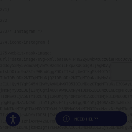
271
} 
272
273
/* Instagram */ 
274
.icono-instagram { 
275
-webkit-mask-image: 
url("data:image/svg+xml;base64,PHN2ZyB4bWxucz0iaHR0cDovL
3d3dy53My5vcmcvMjAwMC9zdmciIHZpZXdCb3g9IjAgMCAyMiAyMiIgZ
mlsbD0ibm9uZSI+PHBhdGggZD0iTTEwLjUwOTkgMS44OTY1MkMxMy4zM
TUxIDEuODk2NTIgMTMuNjQ2IDEuODk2NTIgMTQuNzUyMyAxLjk1NTc5Q
zE1LjQyNjYgMS45NjIwMyAxNi4wOTQ5IDIuMDgzOTggMTYuNzI3OSAyL
jMxNjMyQzE3LjE3NjUgMi40OTAwNCAxNy41ODM5IDIuNzU1NDcgMTcuO
TI0MSAzLjA5NTY1QzE4LjI2NDMgMy40MzU4MiAxOC41Mjk3IDMuODQzM
jQgMTguNzAzNCA0LjI5MTg2QzE4LjkzNTggNC45MjQ4OSAxOS4wNTc3I
DUuNTkzMTEgMTkuMDY0IDYuMjY3NEMxOS4xMTM0IDcuMzczNzEgMTkuM
TIzMiA3LjcwNDYxIDE5LjEyMzIgMTAuNTA5OUMxOS4xMjMyIDEzLjMxN
Accesibilidad
NEED HELP?
TEgMTkuMTIzMiAxMy42NDYgMTkuMDY0IDE0Ljc1MjRDMTkuMDU1MSAxN
S40MTY4IDE4LjkzMzIgMTYuMDc0OCAxOC43MDM0IDE2LjY5ODNDMTguN