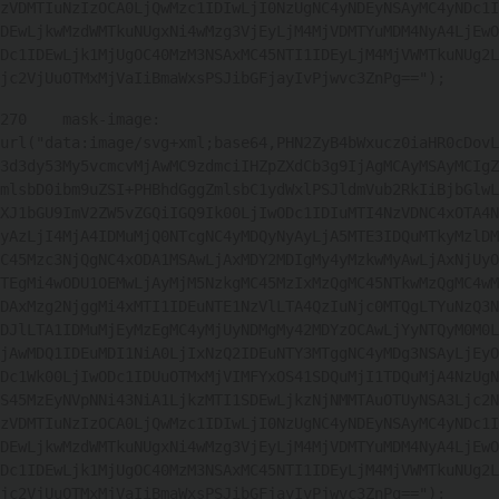
zVDMTIuNzIzOCA0LjQwMzc1IDIwLjI0NzUgNC4yNDEyNSAyMC4yNDc1I
DEwLjkwMzdWMTkuNUgxNi4wMzg3VjEyLjM4MjVDMTYuMDM4NyA4LjEwO
Dc1IDEwLjk1MjUgOC40MzM3NSAxMC45NTI1IDEyLjM4MjVWMTkuNUg2L
jc2VjUuOTMxMjVaIiBmaWxsPSJibGFjayIvPjwvc3ZnPg=="); 
270
    mask-image: 
url("data:image/svg+xml;base64,PHN2ZyB4bWxucz0iaHR0cDovL
3d3dy53My5vcmcvMjAwMC9zdmciIHZpZXdCb3g9IjAgMCAyMSAyMCIgZ
mlsbD0ibm9uZSI+PHBhdGggZmlsbC1ydWxlPSJldmVub2RkIiBjbGlwL
XJ1bGU9ImV2ZW5vZGQiIGQ9Ik00LjIwODc1IDIuMTI4NzVDNC4xOTA4N
yAzLjI4MjA4IDMuMjQ0NTcgNC4yMDQyNyAyLjA5MTE3IDQuMTkyMzlDM
C45Mzc3NjQgNC4xODA1MSAwLjAxMDY2MDIgMy4yMzkwMyAwLjAxNjUyO
TEgMi4wODU1OEMwLjAyMjM5NzkgMC45MzIxMzQgMC45NTkwMzQgMC4wM
DAxMzg2NjggMi4xMTI1IDEuNTE1NzVlLTA4QzIuNjc0MTQgLTYuNzQ3N
DJlLTA1IDMuMjEyMzEgMC4yMjUyNDMgMy42MDYzOCAwLjYyNTQyM0M0L
jAwMDQ1IDEuMDI1NiA0LjIxNzQ2IDEuNTY3MTggNC4yMDg3NSAyLjEyO
Dc1Wk00LjIwODc1IDUuOTMxMjVIMFYxOS41SDQuMjI1TDQuMjA4NzUgN
S45MzEyNVpNNi43NiA1LjkzMTI1SDEwLjkzNjNMMTAuOTUyNSA3Ljc2N
zVDMTIuNzIzOCA0LjQwMzc1IDIwLjI0NzUgNC4yNDEyNSAyMC4yNDc1I
DEwLjkwMzdWMTkuNUgxNi4wMzg3VjEyLjM4MjVDMTYuMDM4NyA4LjEwO
Dc1IDEwLjk1MjUgOC40MzM3NSAxMC45NTI1IDEyLjM4MjVWMTkuNUg2L
jc2VjUuOTMxMjVaIiBmaWxsPSJibGFjayIvPjwvc3ZnPg=="); 