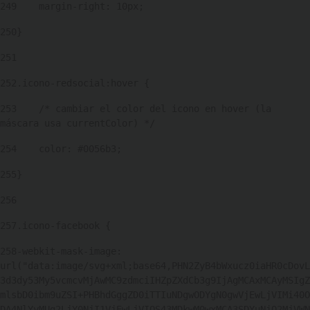
249
    margin-right: 10px; 
250
} 
251
252
.icono-redsocial:hover { 
253
    /* cambiar el color del icono en hover (la 
máscara usa currentColor) */ 
254
    color: #0056b3; 
255
} 
256
257
.icono-facebook { 
258
-webkit-mask-image: 
url("data:image/svg+xml;base64,PHN2ZyB4bWxucz0iaHR0cDovL
3d3dy53My5vcmcvMjAwMC9zdmciIHZpZXdCb3g9IjAgMCAxMCAyMSIgZ
mlsbD0ibm9uZSI+PHBhdGggZD0iTTIuNDgwODYgN0gwVjEwLjVIMi40O
DA4NlYyMUg2LjY0NjI1VjEwLjVIOS43MDkwM0wxMCA3SDYuNjQ2MjVWN