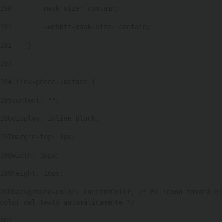
190
        mask-size: contain; 
191
        -webkit-mask-size: contain; 
192
    } 
193
194
.link-phone::before { 
195
content: ""; 
196
display: inline-block; 
197
margin-top: 3px; 
198
width: 16px; 
199
height: 16px; 
200
background-color: currentColor; /* El icono tomará el 
color del texto automáticamente */ 
201