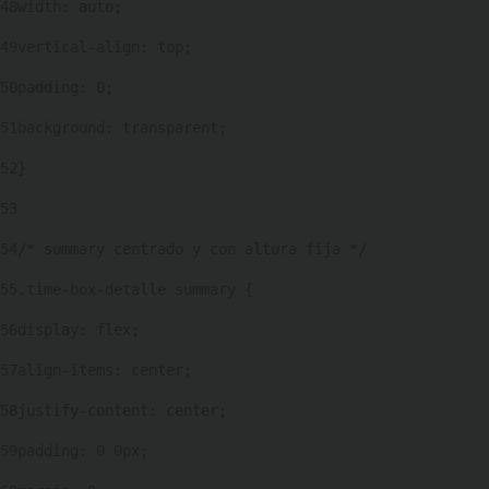
48
width: auto; 
49
vertical-align: top; 
50
padding: 0; 
51
background: transparent; 
52
} 
53
54
/* summary centrado y con altura fija */ 
55
.time-box-detalle summary { 
56
display: flex; 
57
align-items: center; 
58
justify-content: center; 
59
padding: 0 0px; 