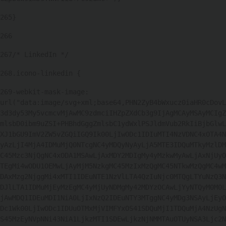
265
} 
266
267
/* LinkedIn */ 
268
.icono-linkedin { 
269
-webkit-mask-image: 
url("data:image/svg+xml;base64,PHN2ZyB4bWxucz0iaHR0cDovL
3d3dy53My5vcmcvMjAwMC9zdmciIHZpZXdCb3g9IjAgMCAyMSAyMCIgZ
mlsbD0ibm9uZSI+PHBhdGggZmlsbC1ydWxlPSJldmVub2RkIiBjbGlwL
XJ1bGU9ImV2ZW5vZGQiIGQ9Ik00LjIwODc1IDIuMTI4NzVDNC4xOTA4N
yAzLjI4MjA4IDMuMjQ0NTcgNC4yMDQyNyAyLjA5MTE3IDQuMTkyMzlDM
C45Mzc3NjQgNC4xODA1MSAwLjAxMDY2MDIgMy4yMzkwMyAwLjAxNjUyO
TEgMi4wODU1OEMwLjAyMjM5NzkgMC45MzIxMzQgMC45NTkwMzQgMC4wM
DAxMzg2NjggMi4xMTI1IDEuNTE1NzVlLTA4QzIuNjc0MTQgLTYuNzQ3N
DJlLTA1IDMuMjEyMzEgMC4yMjUyNDMgMy42MDYzOCAwLjYyNTQyM0M0L
jAwMDQ1IDEuMDI1NiA0LjIxNzQ2IDEuNTY3MTggNC4yMDg3NSAyLjEyO
Dc1Wk00LjIwODc1IDUuOTMxMjVIMFYxOS41SDQuMjI1TDQuMjA4NzUgN
S45MzEyNVpNNi43NiA1LjkzMTI1SDEwLjkzNjNMMTAuOTUyNSA3Ljc2N