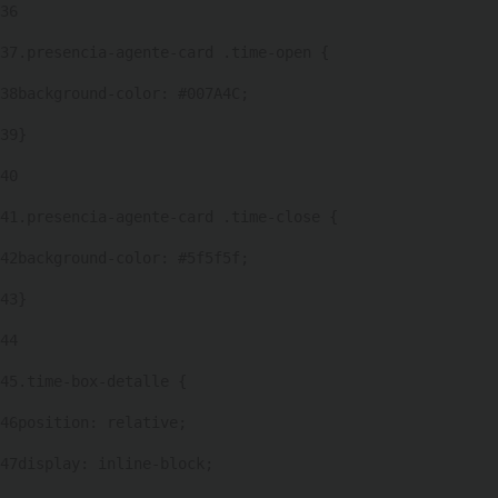
36
37
.presencia-agente-card .time-open { 
38
background-color: #007A4C; 
39
} 
40
41
.presencia-agente-card .time-close { 
42
background-color: #5f5f5f; 
43
} 
44
45
.time-box-detalle { 
46
position: relative; 
47
display: inline-block; 