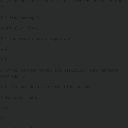
141
/* Asegura que las filas no intenten saltar de línea 
*/ 
142
.flex-nowrap { 
143
display: flex; 
144
flex-wrap: nowrap !important; 
145
} 
146
147
/* si ocultas texto, usa visibility para mantener 
centrado */ 
148
.time-box-detalle[open] .hide-on-open { 
149
display: none; 
150
} 
151