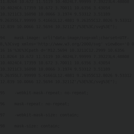
11.8264 10.672 11.5119 10.4024L7.99999 7.39223L4.48808 
10.4024C4.17359 10.672 3.70011 10.6356 3.43054 
10.3211C3.16098 10.0066 3.1974 9.53312 3.51189 
9.26355L7.99999 5.41661L12.4881 9.26355C12.8026 9.53312 
12.839 10.0066 12.5694 10.3211Z'/%3E%3C/svg%3E"); 
94
    mask-image: url("data:image/svg+xml;charset=UTF-
8,%3Csvg xmlns='http://www.w3.org/2000/svg' viewBox='0 0 
16 16'%3E%3Cpath d='M12.5694 10.3211C12.2999 10.6356 
11.8264 10.672 11.5119 10.4024L7.99999 7.39223L4.48808 
10.4024C4.17359 10.672 3.70011 10.6356 3.43054 
10.3211C3.16098 10.0066 3.1974 9.53312 3.51189 
9.26355L7.99999 5.41661L12.4881 9.26355C12.8026 9.53312 
12.839 10.0066 12.5694 10.3211Z'/%3E%3C/svg%3E"); 
95
    -webkit-mask-repeat: no-repeat; 
96
    mask-repeat: no-repeat; 
97
    -webkit-mask-size: contain; 
98
    mask-size: contain; 