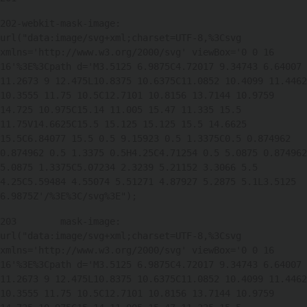
202
-webkit-mask-image: 
url("data:image/svg+xml;charset=UTF-8,%3Csvg 
xmlns='http://www.w3.org/2000/svg' viewBox='0 0 16 
16'%3E%3Cpath d='M3.5125 6.9875C4.72017 9.34743 6.64007 
11.2673 9 12.475L10.8375 10.6375C11.0852 10.4099 11.4462 
10.3555 11.75 10.5C12.7101 10.8156 13.7144 10.9759 
14.725 10.975C15.14 11.005 15.47 11.335 15.5 
11.75V14.6625C15.5 15.125 15.125 15.5 14.6625 
15.5C6.84077 15.5 0.5 9.15923 0.5 1.3375C0.5 0.874962 
0.874962 0.5 1.3375 0.5H4.25C4.71254 0.5 5.0875 0.874962 
5.0875 1.3375C5.07234 2.3239 5.21152 3.3066 5.5 
4.25C5.59484 4.55074 5.51271 4.87927 5.2875 5.1L3.5125 
6.9875Z'/%3E%3C/svg%3E"); 
203
        mask-image: 
url("data:image/svg+xml;charset=UTF-8,%3Csvg 
xmlns='http://www.w3.org/2000/svg' viewBox='0 0 16 
16'%3E%3Cpath d='M3.5125 6.9875C4.72017 9.34743 6.64007 
11.2673 9 12.475L10.8375 10.6375C11.0852 10.4099 11.4462 
10.3555 11.75 10.5C12.7101 10.8156 13.7144 10.9759 