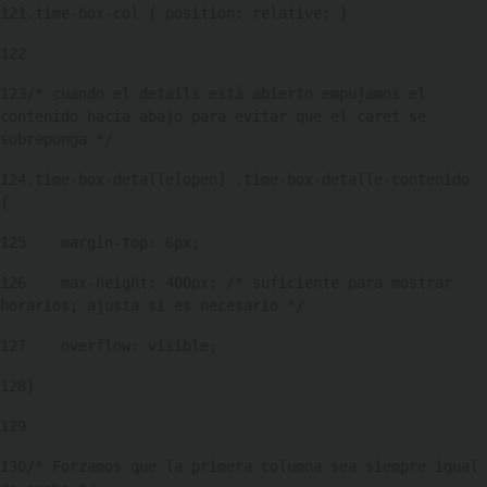
121
.time-box-col { position: relative; } 
122
123
/* cuando el details está abierto empujamos el 
contenido hacia abajo para evitar que el caret se 
sobreponga */ 
124
.time-box-detalle[open] .time-box-detalle-contenido 
{ 
125
    margin-top: 6px; 
126
    max-height: 400px; /* suficiente para mostrar 
horarios; ajusta si es necesario */ 
127
    overflow: visible; 
128
} 
129
130
/* Forzamos que la primera columna sea siempre igual 