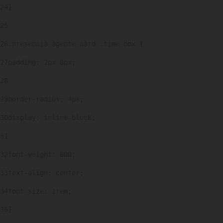
24
} 
25
26
.presencia-agente-card .time-box { 
27
padding: 2px 8px; 
28
29
border-radius: 4px; 
30
display: inline-block; 
31
32
font-weight: 600; 
33
text-align: center; 
34
font-size: 1rem; 
35
} 