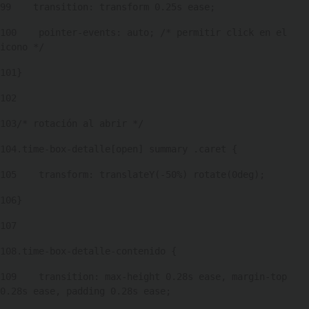
99
    transition: transform 0.25s ease; 
100
    pointer-events: auto; /* permitir click en el 
icono */ 
101
} 
102
103
/* rotación al abrir */ 
104
.time-box-detalle[open] summary .caret { 
105
    transform: translateY(-50%) rotate(0deg); 
106
} 
107
108
.time-box-detalle-contenido { 
109
    transition: max-height 0.28s ease, margin-top 
0.28s ease, padding 0.28s ease; 