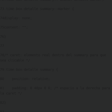
73
.time-box-detalle summary::marker { 
74
display: none; 
75
content: ""; 
76
} 
77
78
/* caret: elemento real dentro del summary para que 
sea clicable */ 
79
.time-box-detalle summary { 
80
    position: relative; 
81
    padding: 0 48px 0 0; /* espacio a la derecha para 
la caret */ 
82
} 
83