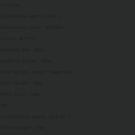
1
<style> 
2
.presencia-agente-card { 
3
background-color: #4976BA; 
4
color: #FFFFFF; 
5
padding-top: 80px; 
6
padding-bottom: 80px; 
7
text-align: center !important; 
8
font-weight: 400; 
9
font-size: 1rem; 
10
} 
11
.presencia-agente-card h1 { 
12
font-weight: 700; 