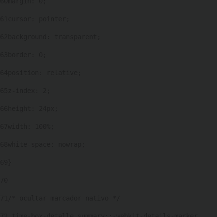
60
margin: 0; 
61
cursor: pointer; 
62
background: transparent; 
63
border: 0; 
64
position: relative; 
65
z-index: 2; 
66
height: 24px; 
67
width: 100%; 
68
white-space: nowrap; 
69
} 
70
71
/* ocultar marcador nativo */ 
72
.time-box-detalle summary::-webkit-details-marker, 