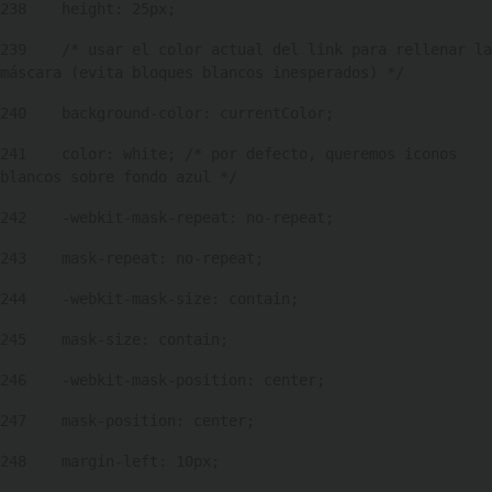
238
    height: 25px; 
239
    /* usar el color actual del link para rellenar la 
máscara (evita bloques blancos inesperados) */ 
240
    background-color: currentColor; 
241
    color: white; /* por defecto, queremos iconos 
blancos sobre fondo azul */ 
242
    -webkit-mask-repeat: no-repeat; 
243
    mask-repeat: no-repeat; 
244
    -webkit-mask-size: contain; 
245
    mask-size: contain; 
246
    -webkit-mask-position: center; 
247
    mask-position: center; 
248
    margin-left: 10px; 