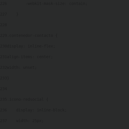
226
        -webkit-mask-size: contain; 
227
    } 
228
229
.contenedor-contacto { 
230
display: inline-flex; 
231
align-items: center; 
232
width: unset; 
233
} 
234
235
.icono-redsocial { 
236
    display: inline-block; 
237
    width: 25px; 