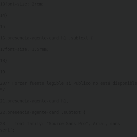
13
font-size: 2rem; 
14
} 
15
16
.presencia-agente-card h1 .subtext { 
17
font-size: 1.5rem; 
18
} 
19
20
/* Forzar fuente legible si Publico no está disponible 
*/ 
21
.presencia-agente-card h1, 
22
.presencia-agente-card .subtext { 
23
    font-family: "Source Sans Pro", Arial, sans-
serif; 