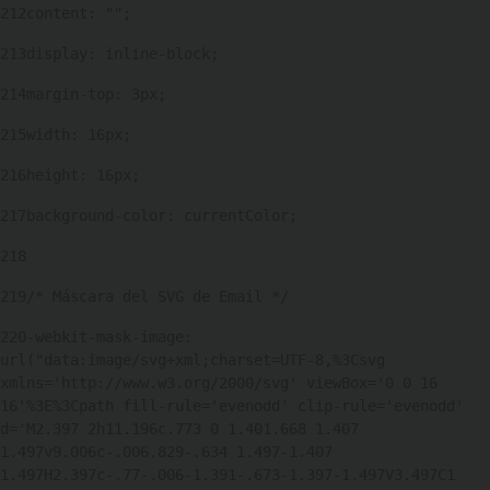
212
content: ""; 
213
display: inline-block; 
214
margin-top: 3px; 
215
width: 16px; 
216
height: 16px; 
217
background-color: currentColor; 
218
219
/* Máscara del SVG de Email */ 
220
-webkit-mask-image: 
url("data:image/svg+xml;charset=UTF-8,%3Csvg 
xmlns='http://www.w3.org/2000/svg' viewBox='0 0 16 
16'%3E%3Cpath fill-rule='evenodd' clip-rule='evenodd' 
d='M2.397 2h11.196c.773 0 1.401.668 1.407 
1.497v9.006c-.006.829-.634 1.497-1.407 
1.497H2.397c-.77-.006-1.391-.673-1.397-1.497V3.497C1 