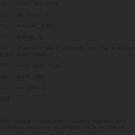
110
    margin-top: -24px; 
111
    max-height: 0; 
112
    overflow: hidden; 
113
    padding: 0; 
114
    /* permitir que el contenido haga wrap en móviles 
y usar ancho fluido */ 
115
    white-space: normal; 
116
    width: 100%; 
117
    min-width: 0; 
118
} 
119
120
/* overlay clickable en la columna izquierda para 
garantizar que clicks en cualquier parte se capturan */ 