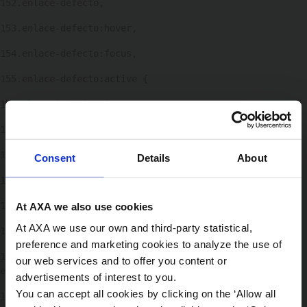
152
.enlace-defecto, 
153
.enlace-defecto:hover, 
154
.enlace-defecto:focus, 
155
.enlace-defecto:active { 
156
color: inherit !important; 
157
text-decoration: none !important; 
158
outline: none !important; 
Consent
Details
About
159
box-shadow: none !important; 
160
} 
At AXA we also use cookies
At AXA we use our own and third-party statistical,
161
preference and marketing cookies to analyze the use of
162
/* Opcional: Si quieres que cambie un poco al pasar 
our web services and to offer you content or
el ratón (feedback visual) */ 
advertisements of interest to you.
You can accept all cookies by clicking on the ‘Allow all
163
.enlace-defecto:hover { 