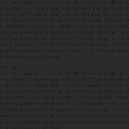
url("data:image/svg+xml;base64,PHN2ZyB4bWxucz0iaHR0cDovL
3d3dy53My5vcmcvMjAwMC9zdmciIHZpZXdCb3g9IjAgMCAyNCAyMSIgZ
mlsbD0ibm9uZSI+PHBhdGggZmlsbC1ydWxlPSJldmVub2RkIiBjbGlwL
XJ1bGU9ImV2ZW5vZGQiIGQ9Ik04Ljk1NTA1IDExLjEyNzZMMCAwSDcuM
DkzMDNMMTIuNjIwOSA2Ljg3NzY0TDE4LjUyNjYgMC4wMzA5NjY2SDIyL
jQzM0wxNC41MDk3IDkuMjI3NjRMMjMuOTA0NiAyMC45MTY1SDE2LjgzM
jdMMTAuODQ3MiAxMy40Nzg4TDQuNDU2OTYgMjAuODk1OUgwLjUyOTMzM
Uw4Ljk1NTA1IDExLjEyNzZabTE3Ljg2MzUgMTguODU0N0w0LjM0OTIxI
DIuMDYxNzVINi4wNjE0NkwxOS41NTg3IDE4Ljg1NDdIMTcuODYzNVoiI
GZpbGw9ImJsYWNrIi8+PC9zdmc+"); 
264
mask-image: 
url("data:image/svg+xml;base64,PHN2ZyB4bWxucz0iaHR0cDovL
3d3dy53My5vcmcvMjAwMC9zdmciIHZpZXdCb3g9IjAgMCAyNCAyMSIgZ
mlsbD0ibm9uZSI+PHBhdGggZmlsbC1ydWxlPSJldmVub2RkIiBjbGlwL
XJ1bGU9ImV2ZW5vZGQiIGQ9Ik04Ljk1NTA1IDExLjEyNzZMMCAwSDcuM
DkzMDNMMTIuNjIwOSA2Ljg3NzY0TDE4LjUyNjYgMC4wMzA5NjY2SDIyL
jQzM0wxNC41MDk3IDkuMjI3NjRMMjMuOTA0NiAyMC45MTY1SDE2LjgzM
jdMMTAuODQ3MiAxMy40Nzg4TDQuNDU2OTYgMjAuODk1OUgwLjUyOTMzM
Uw4Ljk1NTA1IDExLjEyNzZabTE3Ljg2MzUgMTguODU0N0w0LjM0OTIxI
DIuMDYxNzVINi4wNjE0NkwxOS41NTg3IDE4Ljg1NDdIMTcuODYzNVoiI
GZpbGw9ImJsYWNrIi8+PC9zdmc+"); 