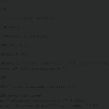
175
} 
176
177
.link-location::before { 
178
content: ""; 
179
display: inline-block; 
180
width: 10px; 
181
height: 14px; 
182
background-color: currentColor; /* El icono tomará el 
color del texto automáticamente */ 
183
184
/* Tu SVG optimizado como máscara */ 
185
-webkit-mask-image: 
url("data:image/svg+xml;charset=UTF-8,%3Csvg 
xmlns='http://www.w3.org/2000/svg' viewBox='0 0 10 