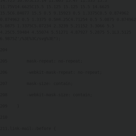
14.725 10.975C15.14 11.005 15.47 11.335 15.5 
11.75V14.6625C15.5 15.125 15.125 15.5 14.6625 
15.5C6.84077 15.5 0.5 9.15923 0.5 1.3375C0.5 0.874962 
0.874962 0.5 1.3375 0.5H4.25C4.71254 0.5 5.0875 0.874962 
5.0875 1.3375C5.07234 2.3239 5.21152 3.3066 5.5 
4.25C5.59484 4.55074 5.51271 4.87927 5.2875 5.1L3.5125 
6.9875Z'/%3E%3C/svg%3E"); 
204
205
        mask-repeat: no-repeat; 
206
        -webkit-mask-repeat: no-repeat; 
207
        mask-size: contain; 
208
        -webkit-mask-size: contain; 
209
    } 
210
211
.link-mail::before { 