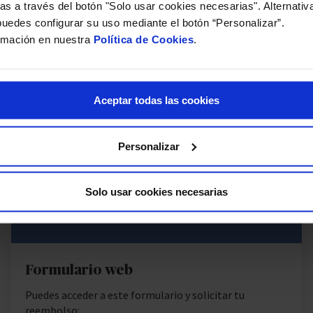
as a través del botón "Solo usar cookies necesarias". Alternati
través de:
uedes configurar su uso mediante el botón “Personalizar”.
rmación en nuestra
Política de Cookies
.
Aceptar todas las cookies
Personalizar
Solo usar cookies necesarias
Formulario web
Puedes acceder a este formulario y solicitar tu
reembolso: