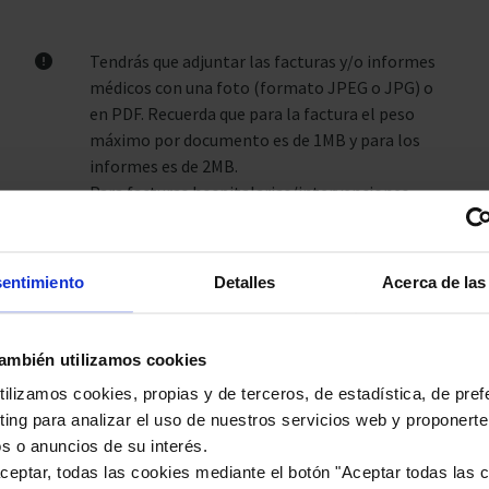
Tendrás que adjuntar las facturas y/o informes
médicos con una foto (formato JPEG o JPG) o
en PDF. Recuerda que para la factura el peso
máximo por documento es de 1MB y para los
informes es de 2MB.
Para facturas hospitalarias/intervenciones
quirúrgicas, si dispones de más de una factura,
adjunta todas en la misma solicitud e indica la
suma de los importes de todas ellas en el
entimiento
Detalles
Acerca de las
campo "Importe Factura". No olvides adjuntar
el informe médico correspondiente.
ambién utilizamos cookies
ilizamos cookies, propias y de terceros, de estadística, de pref
ing para analizar el uso de nuestros servicios web y proponerte
s o anuncios de su interés.
Y si lo prefieres también puedes
eptar, todas las cookies mediante el botón "Aceptar todas las 
solicitar tu reembolso de gastos a