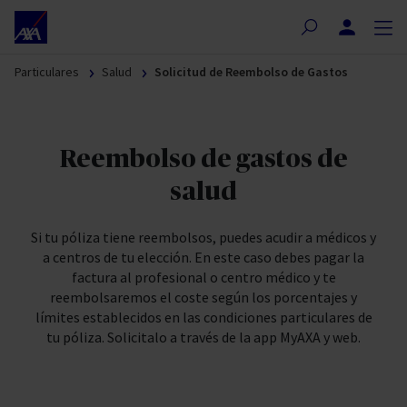
Nota:
este
sitio
Particulares
Salud
Solicitud de Reembolso de Gastos
web
incluye
un
sistema
Reembolso de gastos de
de
accesibilidad.
salud
Si tu póliza tiene reembolsos, puedes acudir a médicos y
a centros de tu elección. En este caso debes pagar la
factura al profesional o centro médico y te
reembolsaremos el coste según los porcentajes y
límites establecidos en las condiciones particulares de
tu póliza. Solicitalo a través de la app MyAXA y web.