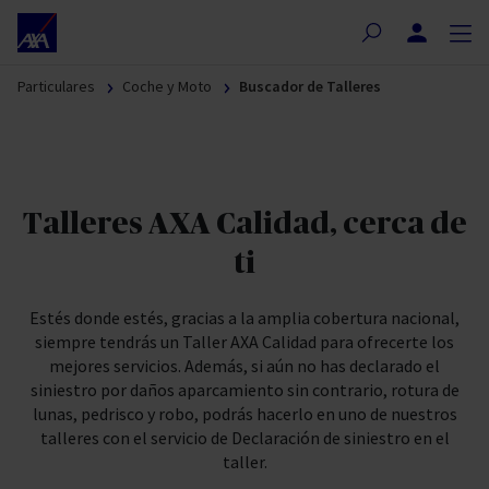
Nota:
este
sitio
Particulares
Coche y Moto
Buscador de Talleres
web
incluye
un
sistema
de
Talleres AXA Calidad, cerca de
accesibilidad.
ti
Estés donde estés, gracias a la amplia cobertura nacional,
siempre tendrás un Taller AXA Calidad para ofrecerte los
mejores servicios. Además, si aún no has declarado el
siniestro por daños aparcamiento sin contrario, rotura de
lunas, pedrisco y robo, podrás hacerlo en uno de nuestros
talleres con el servicio de Declaración de siniestro en el
taller.