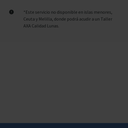
*Este servicio no disponible en islas menores,
Ceuta y Melilla, donde podrá acudir a un Taller
AXA Calidad Lunas.
Pie de página del portal