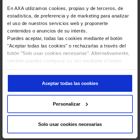
En AXA utilizamos cookies, propias y de terceros, de
estadística, de preferencia y de marketing para analizar
el uso de nuestros servicios web y proponerte
contenidos o anuncios de su interés.
Puedes aceptar, todas las cookies mediante el botón
Sostenibilidad
"Aceptar todas las cookies" o rechazarlas a través del
botón "Solo usar cookies necesarias". Alternativamente,
también puedes configurar su uso mediante el botón
Conoce más sobre la política de AXA en
“Personalizar”.
materia de Sostenibilidad y
Más información en nuestra
Política de Cookies
.
Responsabilidad Corporativa
Aceptar todas las cookies
Personalizar
Solo usar cookies necesarias