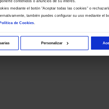
ckathon: S
ponerte contenidos o anuncios de su interés.
okies mediante el botón "Aceptar todas las cookies" o rechazarl
ternativamente, también puedes configurar su uso mediante el bo
Política de Cookies
.
OUT!
sarias
Personalizar
Ace
interés, te esperamos en futuras ediciones.
 src="/documents/776357/33497996/codemo
width: 200px"></span>