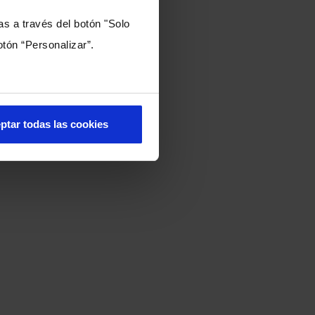
OLD
as a través del botón "Solo
tón “Personalizar”.
ptar todas las cookies
 <br><span>#InnovAXA en
tion2.png" style="max-