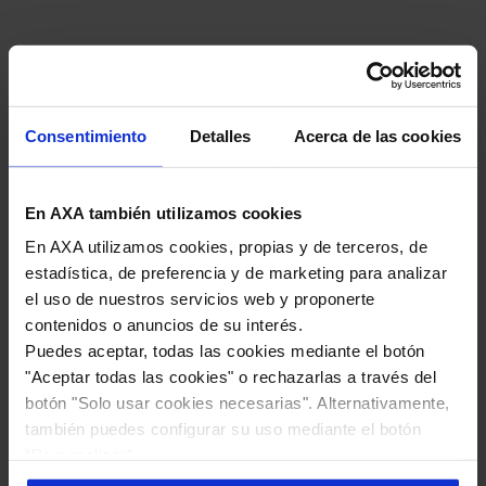
Consentimiento
Detalles
Acerca de las cookies
En AXA también utilizamos cookies
En AXA utilizamos cookies, propias y de terceros, de
estadística, de preferencia y de marketing para analizar
el uso de nuestros servicios web y proponerte
contenidos o anuncios de su interés.
Puedes aceptar, todas las cookies mediante el botón
"Aceptar todas las cookies" o rechazarlas a través del
Conoce más sobre AXA
botón "Solo usar cookies necesarias". Alternativamente,
también puedes configurar su uso mediante el botón
“Personalizar”.
¿Lo hacemos juntos?
Más información en nuestra
Política de Cookies
.