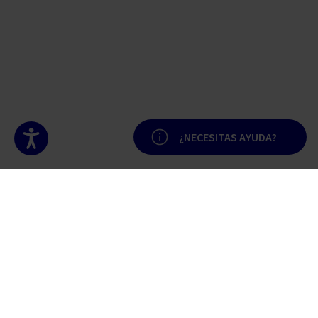
Accesibilidad
¿NECESITAS AYUDA?
Nuestro propósito
Trabajamos por el desarrollo de la sociedad protegiendo lo