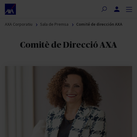
Nota:
este
sitio
AXA Corporatiu
Sala de Premsa
Comité de dirección AXA
web
incluye
un
Comitè de Direcció AXA
sistema
de
accesibilidad.