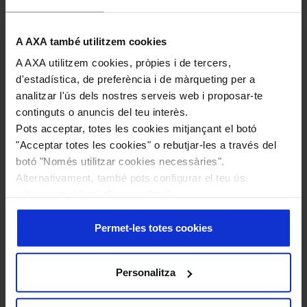
A AXA també utilitzem cookies
A AXA utilitzem cookies, pròpies i de tercers,
d'estadística, de preferència i de màrqueting per a
analitzar l'ús dels nostres serveis web i proposar-te
continguts o anuncis del teu interès.
Pots acceptar, totes les cookies mitjançant el botó
"Acceptar totes les cookies" o rebutjar-les a través del
botó "Només utilitzar cookies necessàries".
Alternativament, també pots configurar el teu ús
mitjançant el botó “Personalitza”.
Més informació en la nostra
Política de Cookies
.
Permet-les totes cookies
Jorge Alba
Director d'operacions
Personalitza
MÉS INFORMACIÓ