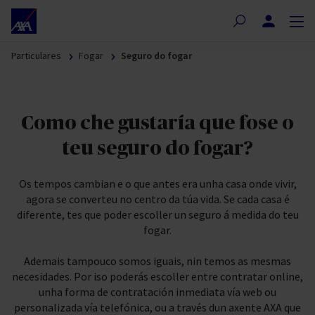
Nota:
este
online
Co teu axente
sitio
Particulares
Fogar
Seguro do fogar
web
incluye
un
sistema
Como che gustaría que fose o
de
accesibilidad.
teu seguro do fogar?
Os tempos cambian e o que antes era unha casa onde vivir,
agora se converteu no centro da túa vida. Se cada casa é
diferente, tes que poder escoller un seguro á medida do teu
fogar.
Ademais tampouco somos iguais, nin temos as mesmas
necesidades. Por iso poderás escoller entre contratar online,
unha forma de contratación inmediata vía web ou
personalizada vía telefónica, ou a través dun axente AXA que