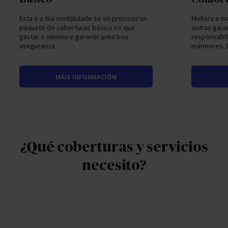
Esta é a túa modalidade se só precisas un
Mellora a m
paquete de coberturas básico co que
outras garan
gastar o mínimo e garantir unha boa
responsabili
aseguranza
mármores, l
MÁIS INFORMACIÓN
¿Qué coberturas y servicios
necesito?