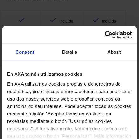
Incluida
Incluida
Gastos de desatasco
Consent
Details
About
Incluida
Asistencia en el hogar Básica
En AXA tamén utilizamos cookies
En AXA utilizamos cookies propias e de terceiros de
estatística, preferencias e mercadotecnia para analizar o
uso dos nosos servizos web e propoñer contidos ou
anuncios do seu interese. Pode aceptar todas as cookies
Daños producidos por actos vandálicos del inquilino
mediante o botón "Aceptar todas as cookies" ou
rexeitalas mediante o botón "Usar só as cookies
necesarias". Alternativamente, tamén pode configurar o
seu uso usando o botón "Personalizar". Máis información