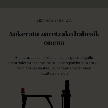
BIDAIA-ASISTENTZIA
Aukeratu zuretzako babesik
onena
Bidaiatu, edozein ezbehar izanez gero, ibilgailu
industrialetan espezializatutako errepideko asistentzia-
zerbitzu bat daukazula jakiteak ematen duen
lasaitasunarekin