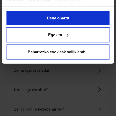
Auto Global-en informazio-oharra
Informazio gehiago gure
Cookieen Politikan
.
Dena onartu
Egokitu
Edozein zalantza argitzeko
gaude
Beharrezko cookieak soilik erabili
Zer aseguratzen da?
Non nago estalita?
Zein dira nire betebeharrak?