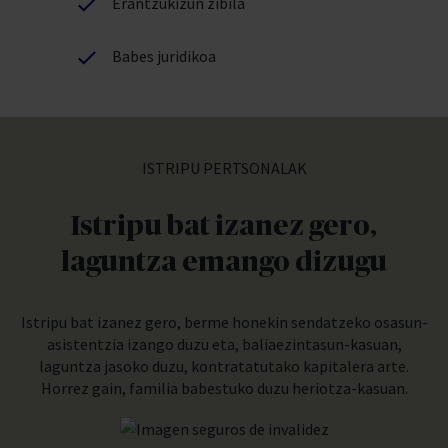
Erantzukizun zibila
Babes juridikoa
ISTRIPU PERTSONALAK
Istripu bat izanez gero,
laguntza emango dizugu
Istripu bat izanez gero, berme honekin sendatzeko osasun-
asistentzia izango duzu eta, baliaezintasun-kasuan,
laguntza jasoko duzu, kontratatutako kapitalera arte.
Horrez gain, familia babestuko duzu heriotza-kasuan.