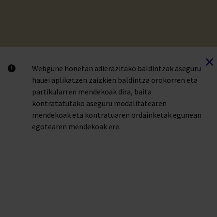
Webgune honetan adierazitako baldintzak aseguru
hauei aplikatzen zaizkien baldintza orokorren eta
partikularren mendekoak dira, baita
kontratatutako aseguru modalitatearen
mendekoak eta kontratuaren ordainketak egunean
egotearen mendekoak ere.