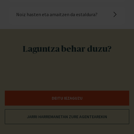
Noiz hasten eta amaitzen da estaldura?
Laguntza behar duzu?
DEITU IEZAGUZU
JARRI HARREMANETAN ZURE AGENTEAREKIN