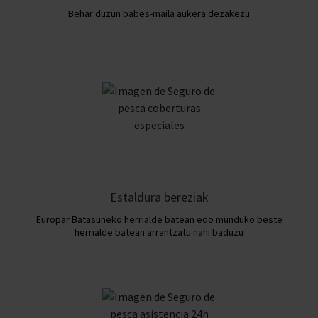
Behar duzun babes-maila aukera dezakezu
Estaldura bereziak
Europar Batasuneko herrialde batean edo munduko beste
herrialde batean arrantzatu nahi baduzu