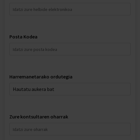
Posta Kodea
Harremanetarako ordutegia
Zure kontsultaren oharrak