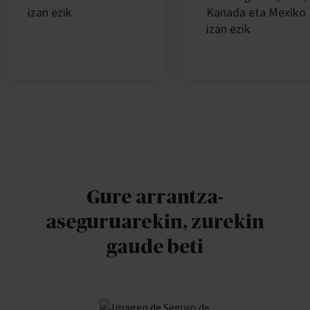
izan ezik
Kanada eta Mexiko
izan ezik
Gure arrantza-
aseguruarekin, zurekin
gaude beti