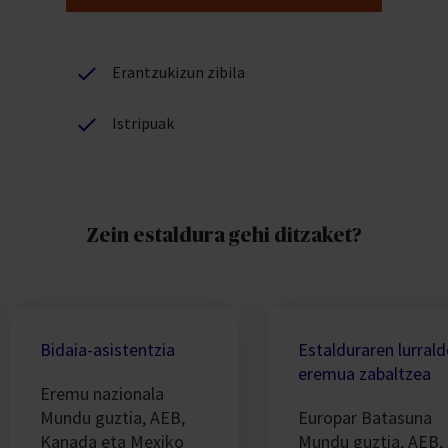
Erantzukizun zibila
Istripuak
Zein estaldura gehi ditzaket?
Bidaia-asistentzia
Estalduraren lurrald
eremua zabaltzea
Eremu nazionala
Mundu guztia, AEB,
Europar Batasuna
Kanada eta Mexiko
Mundu guztia, AEB,