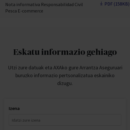
PDF (158KB)
Nota informativa Responsabilidad Civil
Pesca E-commerce
Eskatu informazio gehiago
Utzi zure datuak eta AXAko gure Arrantza Aseguruari
buruzko informazio pertsonalizatua eskainiko
dizugu.
Izena