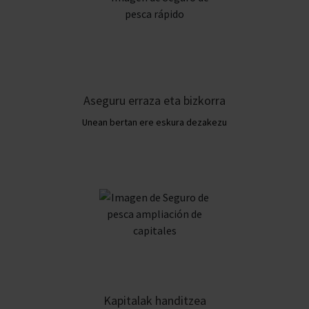
Aseguru erraza eta bizkorra
Unean bertan ere eskura dezakezu
Kapitalak handitzea