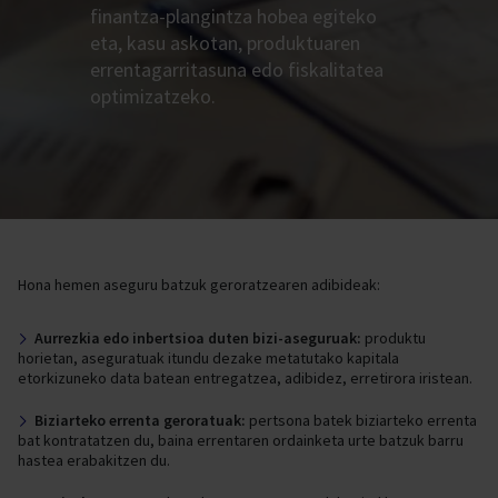
finantza-plangintza hobea egiteko
eta, kasu askotan, produktuaren
errentagarritasuna edo fiskalitatea
optimizatzeko.
Hona hemen aseguru batzuk geroratzearen adibideak:
Aurrezkia edo inbertsioa duten bizi-aseguruak:
produktu
horietan, aseguratuak itundu dezake metatutako kapitala
etorkizuneko data batean entregatzea, adibidez, erretirora iristean.
Biziarteko errenta geroratuak:
pertsona batek biziarteko errenta
bat kontratatzen du, baina errentaren ordainketa urte batzuk barru
hastea erabakitzen du.