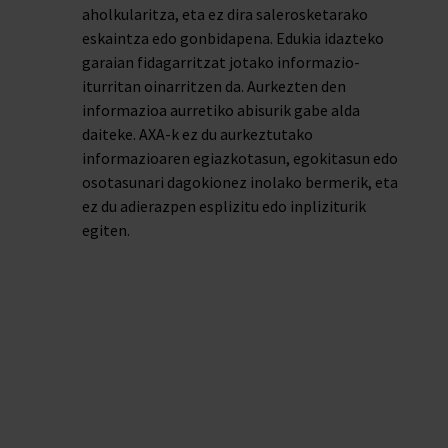
aholkularitza, eta ez dira salerosketarako
eskaintza edo gonbidapena. Edukia idazteko
garaian fidagarritzat jotako informazio-
iturritan oinarritzen da. Aurkezten den
informazioa aurretiko abisurik gabe alda
daiteke. AXA-k ez du aurkeztutako
informazioaren egiazkotasun, egokitasun edo
osotasunari dagokionez inolako bermerik, eta
ez du adierazpen esplizitu edo inpliziturik
egiten.