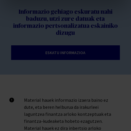
Informazio gehiago eskuratu nahi
baduzu, utzi zure datuak eta
informazio pertsonalizatua eskainiko
dizugu
ESKATU INFORMAZIOA
Material hauek informazio izaera baino ez
dute, eta beren helburua da irakurleei
laguntzea finantza arloko kontzeptuak eta
finantza-kudeaketa hobeto ezagutzen.
Material hauek ez dira inbertsio arloko