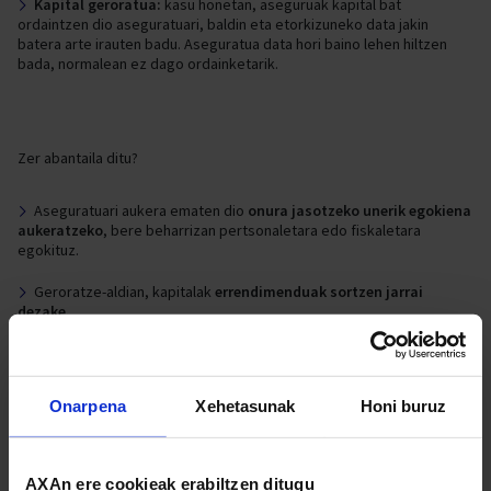
Kapital geroratua:
kasu honetan, aseguruak kapital bat
ordaintzen dio aseguratuari, baldin eta etorkizuneko data jakin
batera arte irauten badu. Aseguratua data hori baino lehen hiltzen
bada, normalean ez dago ordainketarik.
Zer abantaila ditu?
Aseguratuari aukera ematen dio
onura jasotzeko unerik egokiena
aukeratzeko
, bere beharrizan pertsonaletara edo fiskaletara
egokituz.
Geroratze-aldian, kapitalak
errendimenduak sortzen jarrai
dezake.
Erretiroa
planifikatzen
edo ondarea oinordekoei une egokienean
eskualdatzen lagun dezake.
Onarpena
Xehetasunak
Honi buruz
Badakizu zer geroratze mota dauden?:
AXAn ere cookieak erabiltzen ditugu