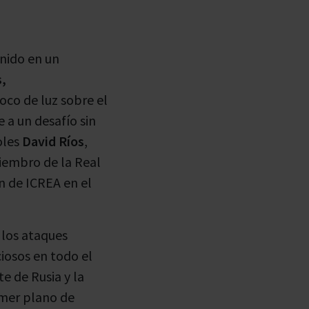
unido en un
,
poco de luz sobre el
e a un desafío sin
oles
David Ríos
,
miembro de la Real
ón de ICREA en el
 los ataques
iosos en todo el
e de Rusia y la
rimer plano de