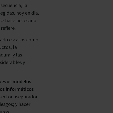
secuencia, la
egidas, hoy en día,
se hace necesario
refiere.
siado escasos como
ctos, la
dura, y las
siderables y
uevos modelos
tos informáticos
 sector asegurador
iesgos; y hacer
uros.