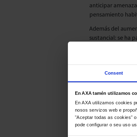
anticipar amenazas
pensamiento habit
Además del aument
sustancial: se ha 
infraestructuras c
sani
tarios. Y los 
vertiginoso.
Consent
Las empresas y or
variedad de situaci
En AXA tamén utilizamos co
medidas de segurid
En AXA utilizamos cookies pr
evaluación con may
nosos servizos web e propoñ
amenazas. Dada la
"Aceptar todas as cookies" o
están cambiando s
pode configurar o seu uso u
enfoque más realist