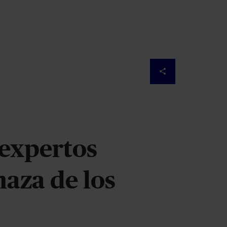
Implantar redes so
 expertos
aza de los