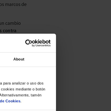
los marcos de
 un cambio
s contra
 y hasta sistemas
ambién a un ritmo
About
neamente a una
plicación de
 y a una
a para analizar o uso dos
 a posibles
 cookies mediante o botón
rganizaciones
 Alternativamente, tamén
efensiva a un
 de Cookies
.