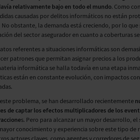
davía relativamente bajo en todo el mundo
. Como con
didas causadas por delitos informáticos no están prot
 No obstante, la demanda está creciendo, por lo que 
ación del sector asegurador en cuanto a coberturas se 
datos referentes a situaciones informáticas son dema
er patrones que permitan asignar precios a los produ
teria informática se halla todavía en una etapa inma
icas están en constante evolución, con impactos con
adas.
este problema, se han desarrollado recientemente
n
es de captar los efectos multiplicadores de los even
raccione
s. Pero para alcanzar un mayor desarrollo, el
mayor conocimiento y experiencia sobre este tipo de r
otros actores claves, como agentes y corredores de seg