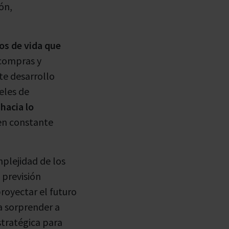
ón,
os de vida que
 compras y
ste desarrollo
eles de
hacia lo
 en constante
mplejidad de los
 previsión
royectar el futuro
a sorprender a
stratégica para