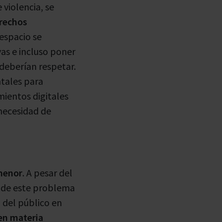
 violencia, se
erechos
respacio se
vas e incluso poner
 deberían respetar.
tales para
mientos digitales
necesidad de
 menor
. A pesar del
o de este problema
 del público en
en materia