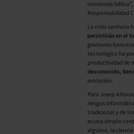
contienda bélica”,
Responsabilidad Co
La crisis sanitaria
persistirán en el t
gestiones bancarias
tecnológico ha per
productividad de 
desconocido, llen
evolución.
Para Josep Alfonso
riesgos informátic
tradicional y de l
es una simple con
algunos, la cienci