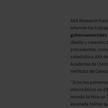
de
accesibilidad.
AXA Research Fund 
informe los trabaj
gubernamentales y
diseño y creación d
precedentes, como 
catedrático AXA de
Academia de Cienc
Instituto de Cienci
“Si en los primero
informáticos en EE
mundo lo hizo un 7
escalada militar q