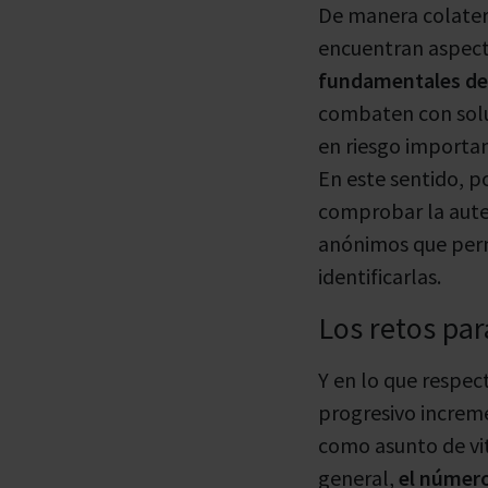
De manera colatera
encuentran aspect
fundamentales de
combaten con soluc
en riesgo importan
En este sentido, 
comprobar la auten
anónimos que perm
identificarlas.
Los retos par
Y en lo que respec
progresivo increm
como asunto de vi
general,
el número