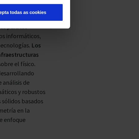
epta todas as cookies
s para los
os informáticos,
 tecnologías.
Los
nfraestructuras
bre el físico.
 desarrollando
 análisis de
máticos y robustos
s sólidos basados
metría en la
te enfoque