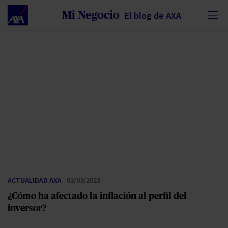
Nota:
Mi Negocio
El blog de AXA
este
sitio
web
incluye
un
sistema
de
accesibilidad.
ACTUALIDAD AXA
03/03/2023
¿Cómo ha afectado la inflación al perfil del
inversor?