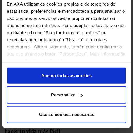
En AXA utilizamos cookies propias e de terceiros de
LEER MÁS
estatística, preferencias e mercadotecnia para analizar o
uso dos nosos servizos web e propoñer contidos ou
anuncios do seu interese. Pode aceptar todas as cookies
mediante o botón "Aceptar todas as cookies" ou
rexeitalas mediante o botón "Usar só as cookies
necesarias". Alternativamente, tamén pode configurar o
seu uso usando o botón "Personalizar". Máis información
na nosa
Política de Cookies
.
Acepta todas as cookies
Personaliza
Use só cookies necesarias
ACTUALIDAD AXA
30/11/2021
Impresión 3D y otras tecnologías en el seguro para
hacer tu vida más fácil