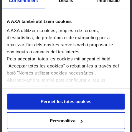
Consentiment
Detalls
Informació
A AXA també utilitzem cookies
ETIQUETES
AUTONOMOS
PYMES
CUOTAS 2024
A AXA utilitzem cookies, pròpies i de tercers,
d'estadística, de preferència i de màrqueting per a
analitzar l'ús dels nostres serveis web i proposar-te
continguts o anuncis del teu interès.
Pots acceptar, totes les cookies mitjançant el botó
"Acceptar totes les cookies" o rebutjar-les a través del
Continguts relacionats
botó "Només utilitzar cookies necessàries".
Alternativament, també pots configurar el teu ús
mitjançant el botó “Personalitza”.
Més informació en la nostra
Política de Cookies
.
Permet-les totes cookies
Personalitza