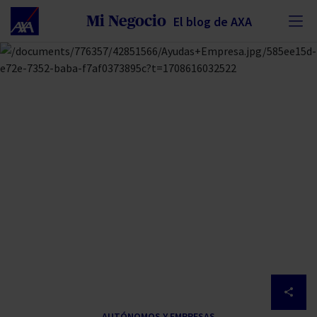
Nota:
Mi Negocio
El blog de AXA
este
sitio
web
incluye
un
sistema
de
accesibilidad.
Despl
AUTÓNOMOS Y EMPRESAS