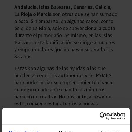
Andalucía, Islas Baleares, Canarias, Galicia,
La Rioja o Murcia
son otras que se han sumado
a esto. Sin embargo, en algunos casos, como
es el de La Rioja, solo se subvenciona la cuota
durante el primer año. Asimismo, en las Islas
Baleares esta bonificación se dirige a mujeres
y emprendedores que no hayan superado los
35 años.
Estas son algunas de las ayudas a las que
pueden acceder los autónomos y las PYMES
para poder iniciar su emprendimiento o
sacar
su negocio
adelante cuando los números
parecen no cuadrar. No obstante, a pesar de
esto, conviene estar atentos a nuevas
subvenciones que puedan salir a lo largo de
este año. Pues siempre hay novedades con
relación a las ayudas a las que conviene
prestar mucha atención.