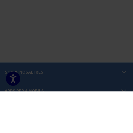
Peu de pàgina del portal
SOBRE NOSALTRES
Accesibilidad
NECESSITES AJUDA?
APPS PER A MÒBILS
PROMOCIONS
ACCESSOS PROFESSIONALS