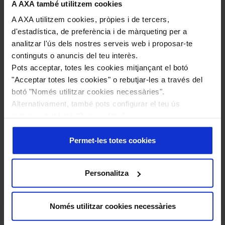
tengan dudas o necesite información tiene
A AXA també utilitzem cookies
acceso a un panel de profesionales sanitarios
A AXA utilitzem cookies, pròpies i de tercers,
que le atenderán 24 horas al día. Los clientes
d'estadística, de preferència i de màrqueting per a
de Salud tenían ya disponible este servicio
analitzar l'ús dels nostres serveis web i proposar-te
desde el pasado mes de febrero.
continguts o anuncis del teu interès.
Pots acceptar, totes les cookies mitjançant el botó
Nuria Fernández París, directora de
"Acceptar totes les cookies" o rebutjar-les a través del
Particulares de AXA España, recuerda que “en
botó "Només utilitzar cookies necessàries".
momentos como los actuales es vital que los
Alternativament, també pots configurar el teu ús
clientes puedan contar con información veraz
mitjançant el botó “Personalitza”.
y orientación profesional de sanitarios,
Més informació en la nostra
Política de Cookies
.
independientemente del tipo de seguro que
Permet-les totes cookies
tengan”.
Para acceder al servicio, los clientes sólo
Personalitza
tendrán que facilitar su número de póliza o
documento que acredite su identidad y la
plataforma médica de la compañía, atendida
Només utilitzar cookies necessàries
por profesionales sanitarios, les indicará los
pasos acordes a los protocolos vigentes para