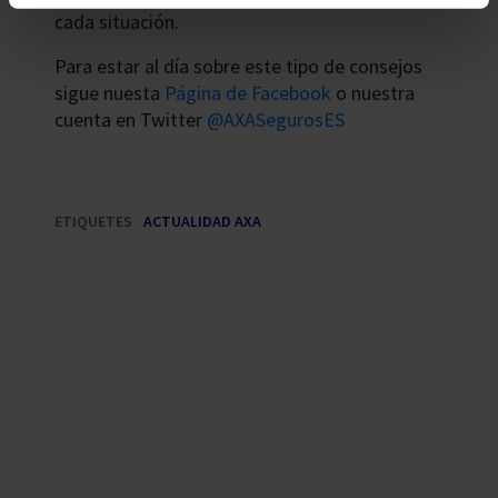
cada situación.
Para estar al día sobre este tipo de consejos
sigue nuesta
Página de Facebook
o nuestra
cuenta en Twitter
@AXASegurosES
ETIQUETES
ACTUALIDAD AXA