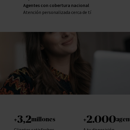
Agentes con cobertura nacional
Atención personalizada cerca de tí
3,2
2.000
+
+
millones
agen
Clientes satisfechos
A tu disposición