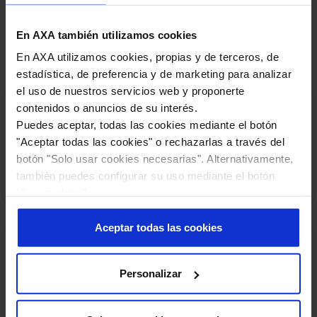
Seguros para cada necesidad
En AXA también utilizamos cookies
En AXA utilizamos cookies, propias y de terceros, de
Calcula el precio del seguro que necesitas.
estadística, de preferencia y de marketing para analizar
el uso de nuestros servicios web y proponerte
contenidos o anuncios de su interés.
Puedes aceptar, todas las cookies mediante el botón
"Aceptar todas las cookies" o rechazarlas a través del
botón "Solo usar cookies necesarias". Alternativamente,
Coche
Moto
también puedes configurar su uso mediante el botón
“Personalizar”.
Más información en nuestra
Política de Cookies
.
Aceptar todas las cookies
Personalizar
Salud
Hogar