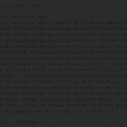
268
.icono-linkedin { 
269
-webkit-mask-image: 
url("data:image/svg+xml;base64,PHN2ZyB4bWxucz0iaHR0cDovL
3d3dy53My5vcmcvMjAwMC9zdmciIHZpZXdCb3g9IjAgMCAyMSAyMCIgZ
mlsbD0ibm9uZSI+PHBhdGggZmlsbC1ydWxlPSJldmVub2RkIiBjbGlwL
XJ1bGU9ImV2ZW5vZGQiIGQ9Ik00LjIwODc1IDIuMTI4NzVDNC4xOTA4N
yAzLjI4MjA4IDMuMjQ0NTcgNC4yMDQyNyAyLjA5MTE3IDQuMTkyMzlDM
C45Mzc3NjQgNC4xODA1MSAwLjAxMDY2MDIgMy4yMzkwMyAwLjAxNjUyO
TEgMi4wODU1OEMwLjAyMjM5NzkgMC45MzIxMzQgMC45NTkwMzQgMC4wM
DAxMzg2NjggMi4xMTI1IDEuNTE1NzVlLTA4QzIuNjc0MTQgLTYuNzQ3N
DJlLTA1IDMuMjEyMzEgMC4yMjUyNDMgMy42MDYzOCAwLjYyNTQyM0M0L
jAwMDQ1IDEuMDI1NiA0LjIxNzQ2IDEuNTY3MTggNC4yMDg3NSAyLjEyO
Dc1Wk00LjIwODc1IDUuOTMxMjVIMFYxOS41SDQuMjI1TDQuMjA4NzUgN
S45MzEyNVpNNi43NiA1LjkzMTI1SDEwLjkzNjNMMTAuOTUyNSA3Ljc2N
zVDMTIuNzIzOCA0LjQwMzc1IDIwLjI0NzUgNC4yNDEyNSAyMC4yNDc1I
DEwLjkwMzdWMTkuNUgxNi4wMzg3VjEyLjM4MjVDMTYuMDM4NyA4LjEwO
Dc1IDEwLjk1MjUgOC40MzM3NSAxMC45NTI1IDEyLjM4MjVWMTkuNUg2L
jc2VjUuOTMxMjVaIiBmaWxsPSJibGFjayIvPjwvc3ZnPg=="); 
270
    mask-image: 