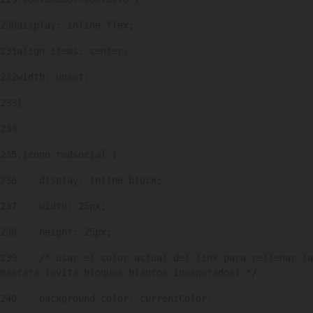
230
display: inline-flex; 
231
align-items: center; 
232
width: unset; 
233
} 
234
235
.icono-redsocial { 
236
    display: inline-block; 
237
    width: 25px; 
238
    height: 25px; 
239
    /* usar el color actual del link para rellenar la 
máscara (evita bloques blancos inesperados) */ 
240
    background-color: currentColor; 