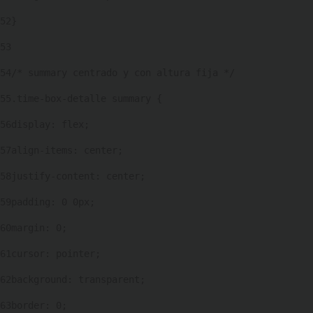
52
} 
53
54
/* summary centrado y con altura fija */ 
55
.time-box-detalle summary { 
56
display: flex; 
57
align-items: center; 
58
justify-content: center; 
59
padding: 0 0px; 
60
margin: 0; 
61
cursor: pointer; 
62
background: transparent; 
63
border: 0; 