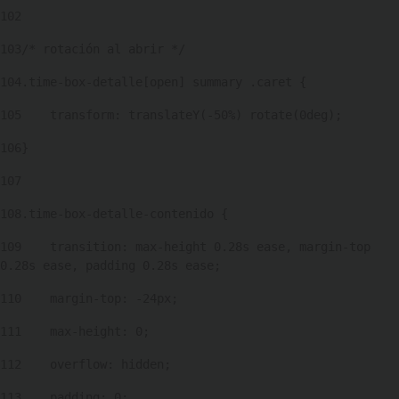
102
103
/* rotación al abrir */ 
104
.time-box-detalle[open] summary .caret { 
105
    transform: translateY(-50%) rotate(0deg); 
106
} 
107
108
.time-box-detalle-contenido { 
109
    transition: max-height 0.28s ease, margin-top 
0.28s ease, padding 0.28s ease; 
110
    margin-top: -24px; 
111
    max-height: 0; 
112
    overflow: hidden; 
113
    padding: 0; 