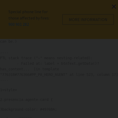
Nota:
este
Special phone line for
sitio
those affected by fires:
MORE INFORMATION
web
An error occurred while processing the template.
900 901 282
incluye
un
A macro cannot be called in an expression. (Functions 
sistema
can be.)

de
----

accesibilidad.
FTL stack trace ("~" means nesting-related):

	- Failed at: label = btnText.getData()?
has_content...  [in template 
"776318#776366#PP_PA_HERO_AGENT" at line 523, column 17]

----
1
<style> 
2
.presencia-agente-card { 
3
background-color: #4976BA; 