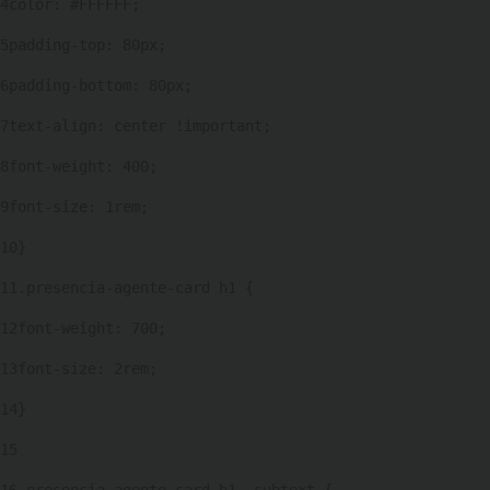
4
color: #FFFFFF; 
5
padding-top: 80px; 
6
padding-bottom: 80px; 
7
text-align: center !important; 
8
font-weight: 400; 
9
font-size: 1rem; 
10
} 
11
.presencia-agente-card h1 { 
12
font-weight: 700; 
13
font-size: 2rem; 
14
} 
15