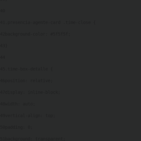
40
41
.presencia-agente-card .time-close { 
42
background-color: #5f5f5f; 
43
} 
44
45
.time-box-detalle { 
46
position: relative; 
47
display: inline-block; 
48
width: auto; 
49
vertical-align: top; 
50
padding: 0; 
51
background: transparent; 