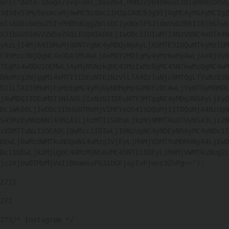
url("data:image/svg+xml;base64,PHN2ZyB4bWxucz0iaHR0cDovL
3d3dy53My5vcmcvMjAwMC9zdmciIHZpZXdCb3g9IjAgMCAyMSAyMCIgZ
mlsbD0ibm9uZSI+PHBhdGggZmlsbC1ydWxlPSJldmVub2RkIiBjbGlwL
XJ1bGU9ImV2ZW5vZGQiIGQ9Ik00LjIwODc1IDIuMTI4NzVDNC4xOTA4N
yAzLjI4MjA4IDMuMjQ0NTcgNC4yMDQyNyAyLjA5MTE3IDQuMTkyMzlDM
C45Mzc3NjQgNC4xODA1MSAwLjAxMDY2MDIgMy4yMzkwMyAwLjAxNjUyO
TEgMi4wODU1OEMwLjAyMjM5NzkgMC45MzIxMzQgMC45NTkwMzQgMC4wM
DAxMzg2NjggMi4xMTI1IDEuNTE1NzVlLTA4QzIuNjc0MTQgLTYuNzQ3N
DJlLTA1IDMuMjEyMzEgMC4yMjUyNDMgMy42MDYzOCAwLjYyNTQyM0M0L
jAwMDQ1IDEuMDI1NiA0LjIxNzQ2IDEuNTY3MTggNC4yMDg3NSAyLjEyO
Dc1Wk00LjIwODc1IDUuOTMxMjVIMFYxOS41SDQuMjI1TDQuMjA4NzUgN
S45MzEyNVpNNi43NiA1LjkzMTI1SDEwLjkzNjNMMTAuOTUyNSA3Ljc2N
zVDMTIuNzIzOCA0LjQwMzc1IDIwLjI0NzUgNC4yNDEyNSAyMC4yNDc1I
DEwLjkwMzdWMTkuNUgxNi4wMzg3VjEyLjM4MjVDMTYuMDM4NyA4LjEwO
Dc1IDEwLjk1MjUgOC40MzM3NSAxMC45NTI1IDEyLjM4MjVWMTkuNUg2L
jc2VjUuOTMxMjVaIiBmaWxsPSJibGFjayIvPjwvc3ZnPg=="); 
271
} 
272
273
/* Instagram */ 