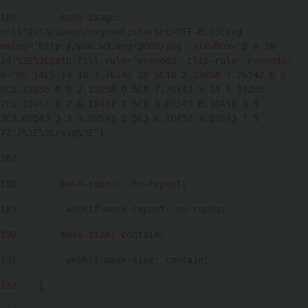
186
        mask-image: 
url("data:image/svg+xml;charset=UTF-8,%3Csvg 
xmlns='http://www.w3.org/2000/svg' viewBox='0 0 10 
14'%3E%3Cpath fill-rule='evenodd' clip-rule='evenodd' 
d='M5 14C5 14 10 7.76142 10 5C10 2.23858 7.76142 0 5 
0C2.23858 0 0 2.23858 0 5C0 7.76142 5 14 5 14ZM5 
7C6.10457 7 7 6.10457 7 5C7 3.89543 6.10457 3 5 
3C3.89543 3 3 3.89543 3 5C3 6.10457 3.89543 7 5 
7Z'/%3E%3C/svg%3E"); 
187
188
        mask-repeat: no-repeat; 
189
        -webkit-mask-repeat: no-repeat; 
190
        mask-size: contain; 
191
        -webkit-mask-size: contain; 
192
    } 