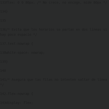
133
flex: 0 0 80px; /* No crece, no encoge, mide 80px */ 
134
} 
135
136
/* Evita que los horarios se partan en dos líneas si 
hay poco espacio */ 
137
.text-nowrap { 
138
white-space: nowrap; 
139
} 
140
141
/* Asegura que las filas no intenten saltar de línea 
*/ 
142
.flex-nowrap { 
143
display: flex; 