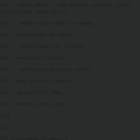
241
    color: white; /* por defecto, queremos iconos 
blancos sobre fondo azul */ 
242
    -webkit-mask-repeat: no-repeat; 
243
    mask-repeat: no-repeat; 
244
    -webkit-mask-size: contain; 
245
    mask-size: contain; 
246
    -webkit-mask-position: center; 
247
    mask-position: center; 
248
    margin-left: 10px; 
249
    margin-right: 10px; 
250
} 
251
252
.icono-redsocial:hover { 