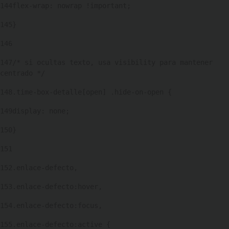
144
flex-wrap: nowrap !important; 
145
} 
146
147
/* si ocultas texto, usa visibility para mantener 
centrado */ 
148
.time-box-detalle[open] .hide-on-open { 
149
display: none; 
150
} 
151
152
.enlace-defecto, 
153
.enlace-defecto:hover, 
154
.enlace-defecto:focus, 
155
.enlace-defecto:active { 