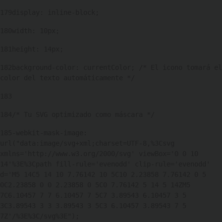
179
display: inline-block; 
180
width: 10px; 
181
height: 14px; 
182
background-color: currentColor; /* El icono tomará el 
color del texto automáticamente */ 
183
184
/* Tu SVG optimizado como máscara */ 
185
-webkit-mask-image: 
url("data:image/svg+xml;charset=UTF-8,%3Csvg 
xmlns='http://www.w3.org/2000/svg' viewBox='0 0 10 
14'%3E%3Cpath fill-rule='evenodd' clip-rule='evenodd' 
d='M5 14C5 14 10 7.76142 10 5C10 2.23858 7.76142 0 5 
0C2.23858 0 0 2.23858 0 5C0 7.76142 5 14 5 14ZM5 
7C6.10457 7 7 6.10457 7 5C7 3.89543 6.10457 3 5 
3C3.89543 3 3 3.89543 3 5C3 6.10457 3.89543 7 5 
7Z'/%3E%3C/svg%3E"); 