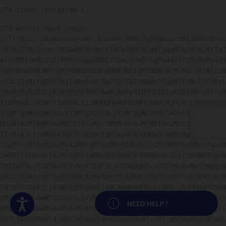
274
.icono-instagram { 
275
-webkit-mask-image: 
url("data:image/svg+xml;base64,PHN2ZyB4bWxucz0iaHR0cDovL
3d3dy53My5vcmcvMjAwMC9zdmciIHZpZXdCb3g9IjAgMCAyMiAyMiIgZ
mlsbD0ibm9uZSI+PHBhdGggZD0iTTEwLjUwOTkgMS44OTY1MkMxMy4zM
TUxIDEuODk2NTIgMTMuNjQ2IDEuODk2NTIgMTQuNzUyMyAxLjk1NTc5Q
zE1LjQyNjYgMS45NjIwMyAxNi4wOTQ5IDIuMDgzOTggMTYuNzI3OSAyL
jMxNjMyQzE3LjE3NjUgMi40OTAwNCAxNy41ODM5IDIuNzU1NDcgMTcuO
TI0MSAzLjA5NTY1QzE4LjI2NDMgMy40MzU4MiAxOC41Mjk3IDMuODQzM
jQgMTguNzAzNCA0LjI5MTg2QzE4LjkzNTggNC45MjQ4OSAxOS4wNTc3I
DUuNTkzMTEgMTkuMDY0IDYuMjY3NEMxOS4xMTM0IDcuMzczNzEgMTkuM
TIzMiA3LjcwNDYxIDE5LjEyMzIgMTAuNTA5OUMxOS4xMjMyIDEzLjMxN
TEgMTkuMTIzMiAxMy42NDYgMTkuMDY0IDE0Ljc1MjRDMTkuMDU1MSAxN
S40MTY4IDE4LjkzMzIgMTYuMDc0OCAxOC43MDM0IDE2LjY5ODNDMTguN
TM1IDE3LjE1NSAxOC4yNjY3IDE3LjU2ODQgMTcuOTE4MiAxNy45MDgzQ
zE3LjU3NjcgMTguMjU0OCAxNy4xNjM3IDE4LjUyMjggMTYuNzA4MSAxO
C42OTM2QzE2LjA3NTggMTguOTI4NCAxNS40MDcxIDE5LjA1MDQgMTQuN
zMyNiAxOS4wNTQxQzEzLjYyNjMgMTkuMTAzNSAxMy4yOTU0IDE5LjExO
Accesibilidad
NEED HELP?
DMgMTAuNDkwMSAxOS4xMTgzQzcuNjg0ODUgMTkuMTE4MyA3LjM1Mzk1I
DE5LjExODMgNi4yNDc2NSAxOS4wNTQxQzUuNTczMTcgMTkuMDQ5OCA0L