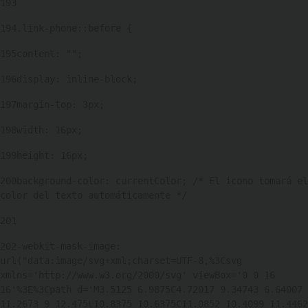
193
194
.link-phone::before { 
195
content: ""; 
196
display: inline-block; 
197
margin-top: 3px; 
198
width: 16px; 
199
height: 16px; 
200
background-color: currentColor; /* El icono tomará el 
color del texto automáticamente */ 
201
202
-webkit-mask-image: 
url("data:image/svg+xml;charset=UTF-8,%3Csvg 
xmlns='http://www.w3.org/2000/svg' viewBox='0 0 16 
16'%3E%3Cpath d='M3.5125 6.9875C4.72017 9.34743 6.64007 
11.2673 9 12.475L10.8375 10.6375C11.0852 10.4099 11.4462 