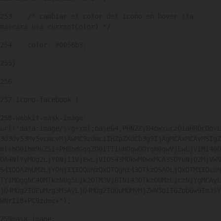
253
    /* cambiar el color del icono en hover (la 
máscara usa currentColor) */ 
254
    color: #0056b3; 
255
} 
256
257
.icono-facebook { 
258
-webkit-mask-image: 
url("data:image/svg+xml;base64,PHN2ZyB4bWxucz0iaHR0cDovL
3d3dy53My5vcmcvMjAwMC9zdmciIHZpZXdCb3g9IjAgMCAxMCAyMSIgZ
mlsbD0ibm9uZSI+PHBhdGggZD0iTTIuNDgwODYgN0gwVjEwLjVIMi40O
DA4NlYyMUg2LjY0NjI1VjEwLjVIOS43MDkwM0wxMCA3SDYuNjQ2MjVWN
S41ODA2NUM2LjY0NjI1IDQuNzQxOTQgNi43OTkzOSA0LjQxOTM1IDcuN
TY1MDggNC40MTkzNUg5Ljk2OTM3VjBINi43OTkzOUMzLjczNjYgMCAyL
jQ4MDg2IDEuMzg3MSAyLjQ4MDg2IDQuMDMyMjZWN5oiIGZpbGw9ImJsY
WNrIi8+PC9zdmc+"); 
259
mask-image: 