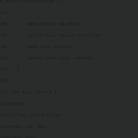
6.9875Z'/%3E%3C/svg%3E"); 
204
205
        mask-repeat: no-repeat; 
206
        -webkit-mask-repeat: no-repeat; 
207
        mask-size: contain; 
208
        -webkit-mask-size: contain; 
209
    } 
210
211
.link-mail::before { 
212
content: ""; 
213
display: inline-block; 
214
margin-top: 3px; 
215
width: 16px; 