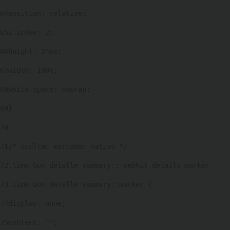
64
position: relative; 
65
z-index: 2; 
66
height: 24px; 
67
width: 100%; 
68
white-space: nowrap; 
69
} 
70
71
/* ocultar marcador nativo */ 
72
.time-box-detalle summary::-webkit-details-marker, 
73
.time-box-detalle summary::marker { 
74
display: none; 
75
content: ""; 