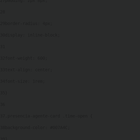
27
padding: 2px 8px; 
28
29
border-radius: 4px; 
30
display: inline-block; 
31
32
font-weight: 600; 
33
text-align: center; 
34
font-size: 1rem; 
35
} 
36
37
.presencia-agente-card .time-open { 
38
background-color: #007A4C; 
39
} 