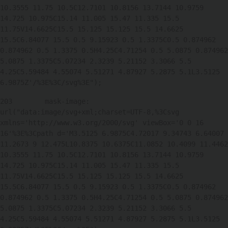
10.3555 11.75 10.5C12.7101 10.8156 13.7144 10.9759 
14.725 10.975C15.14 11.005 15.47 11.335 15.5 
11.75V14.6625C15.5 15.125 15.125 15.5 14.6625 
15.5C6.84077 15.5 0.5 9.15923 0.5 1.3375C0.5 0.874962 
0.874962 0.5 1.3375 0.5H4.25C4.71254 0.5 5.0875 0.874962 
5.0875 1.3375C5.07234 2.3239 5.21152 3.3066 5.5 
4.25C5.59484 4.55074 5.51271 4.87927 5.2875 5.1L3.5125 
6.9875Z'/%3E%3C/svg%3E"); 
203
        mask-image: 
url("data:image/svg+xml;charset=UTF-8,%3Csvg 
xmlns='http://www.w3.org/2000/svg' viewBox='0 0 16 
16'%3E%3Cpath d='M3.5125 6.9875C4.72017 9.34743 6.64007 
11.2673 9 12.475L10.8375 10.6375C11.0852 10.4099 11.4462 
10.3555 11.75 10.5C12.7101 10.8156 13.7144 10.9759 
14.725 10.975C15.14 11.005 15.47 11.335 15.5 
11.75V14.6625C15.5 15.125 15.125 15.5 14.6625 
15.5C6.84077 15.5 0.5 9.15923 0.5 1.3375C0.5 0.874962 
0.874962 0.5 1.3375 0.5H4.25C4.71254 0.5 5.0875 0.874962 
5.0875 1.3375C5.07234 2.3239 5.21152 3.3066 5.5 
4.25C5.59484 4.55074 5.51271 4.87927 5.2875 5.1L3.5125 