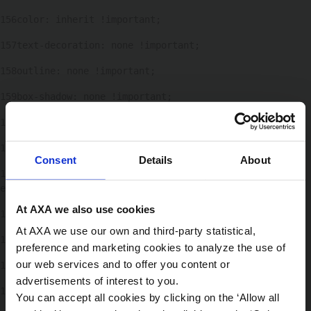
156
color: inherit !important; 
157
text-decoration: none !important; 
158
outline: none !important; 
159
box-shadow: none !important; 
160
} 
161
Consent
Details
About
162
/* Opcional: Si quieres que cambie un poco al pasar 
el ratón (feedback visual) */ 
At AXA we also use cookies
163
.enlace-defecto:hover { 
At AXA we use our own and third-party statistical,
164
opacity: 0.8; 
preference and marketing cookies to analyze the use of
our web services and to offer you content or
165
text-decoration: none !important; 
advertisements of interest to you.
166
} 
You can accept all cookies by clicking on the ‘Allow all