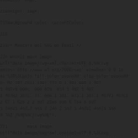
216
height: 16px; 
217
background-color: currentColor; 
218
219
/* Máscara del SVG de Email */ 
220
-webkit-mask-image: 
url("data:image/svg+xml;charset=UTF-8,%3Csvg 
xmlns='http://www.w3.org/2000/svg' viewBox='0 0 16 
16'%3E%3Cpath fill-rule='evenodd' clip-rule='evenodd' 
d='M2.397 2h11.196c.773 0 1.401.668 1.407 
1.497v9.006c-.006.829-.634 1.497-1.407 
1.497H2.397c-.77-.006-1.391-.673-1.397-1.497V3.497C1 
2.67 1.625 2 2.397 2Zm5.598 6.754 5.597-
3.748V3.497L7.995 7.246 2.397 3.497v1.498l5.598 
3.76Z'/%3E%3C/svg%3E"); 
221
        mask-image: 
url("data:image/svg+xml;charset=UTF-8,%3Csvg 