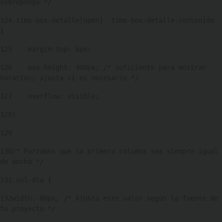
sobreponga */ 
124
.time-box-detalle[open] .time-box-detalle-contenido 
{ 
125
    margin-top: 6px; 
126
    max-height: 400px; /* suficiente para mostrar 
horarios; ajusta si es necesario */ 
127
    overflow: visible; 
128
} 
129
130
/* Forzamos que la primera columna sea siempre igual 
de ancha */ 
131
.col-dia { 
132
width: 80px; /* Ajusta este valor según la fuente de 
tu proyecto */ 