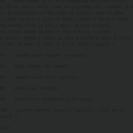
94
    mask-image: url("data:image/svg+xml;charset=UTF-
8,%3Csvg xmlns='http://www.w3.org/2000/svg' viewBox='0 0 
16 16'%3E%3Cpath d='M12.5694 10.3211C12.2999 10.6356 
11.8264 10.672 11.5119 10.4024L7.99999 7.39223L4.48808 
10.4024C4.17359 10.672 3.70011 10.6356 3.43054 
10.3211C3.16098 10.0066 3.1974 9.53312 3.51189 
9.26355L7.99999 5.41661L12.4881 9.26355C12.8026 9.53312 
12.839 10.0066 12.5694 10.3211Z'/%3E%3C/svg%3E"); 
95
    -webkit-mask-repeat: no-repeat; 
96
    mask-repeat: no-repeat; 
97
    -webkit-mask-size: contain; 
98
    mask-size: contain; 
99
    transition: transform 0.25s ease; 
100
    pointer-events: auto; /* permitir click en el 
icono */ 
101
} 