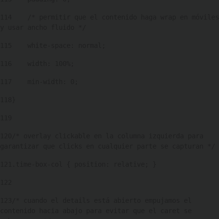
114
    /* permitir que el contenido haga wrap en móviles 
y usar ancho fluido */ 
115
    white-space: normal; 
116
    width: 100%; 
117
    min-width: 0; 
118
} 
119
120
/* overlay clickable en la columna izquierda para 
garantizar que clicks en cualquier parte se capturan */ 
121
.time-box-col { position: relative; } 
122
123
/* cuando el details está abierto empujamos el 
contenido hacia abajo para evitar que el caret se 