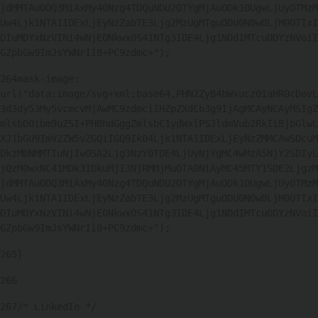
jdMMTAuODQ3MiAxMy40Nzg4TDQuNDU2OTYgMjAuODk1OUgwLjUyOTMzM
Uw4Ljk1NTA1IDExLjEyNzZabTE3Ljg2MzUgMTguODU0N0w0LjM0OTIxI
DIuMDYxNzVINi4wNjE0NkwxOS41NTg3IDE4Ljg1NDdIMTcuODYzNVoiI
GZpbGw9ImJsYWNrIi8+PC9zdmc+"); 
264
mask-image: 
url("data:image/svg+xml;base64,PHN2ZyB4bWxucz0iaHR0cDovL
3d3dy53My5vcmcvMjAwMC9zdmciIHZpZXdCb3g9IjAgMCAyNCAyMSIgZ
mlsbD0ibm9uZSI+PHBhdGggZmlsbC1ydWxlPSJldmVub2RkIiBjbGlwL
XJ1bGU9ImV2ZW5vZGQiIGQ9Ik04Ljk1NTA1IDExLjEyNzZMMCAwSDcuM
DkzMDNMMTIuNjIwOSA2Ljg3NzY0TDE4LjUyNjYgMC4wMzA5NjY2SDIyL
jQzM0wxNC41MDk3IDkuMjI3NjRMMjMuOTA0NiAyMC45MTY1SDE2LjgzM
jdMMTAuODQ3MiAxMy40Nzg4TDQuNDU2OTYgMjAuODk1OUgwLjUyOTMzM
Uw4Ljk1NTA1IDExLjEyNzZabTE3Ljg2MzUgMTguODU0N0w0LjM0OTIxI
DIuMDYxNzVINi4wNjE0NkwxOS41NTg3IDE4Ljg1NDdIMTcuODYzNVoiI
GZpbGw9ImJsYWNrIi8+PC9zdmc+"); 
265
} 
266
267
/* LinkedIn */ 