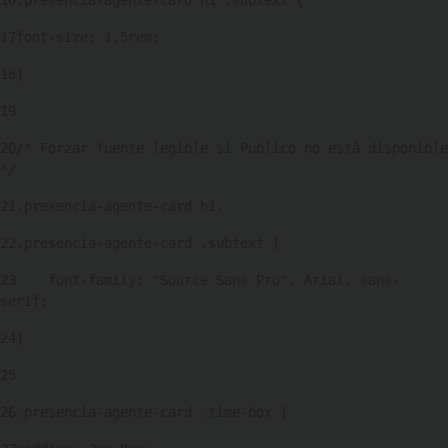
16
.presencia-agente-card h1 .subtext { 
17
font-size: 1.5rem; 
18
} 
19
20
/* Forzar fuente legible si Publico no está disponible 
*/ 
21
.presencia-agente-card h1, 
22
.presencia-agente-card .subtext { 
23
    font-family: "Source Sans Pro", Arial, sans-
serif; 
24
} 
25
26
.presencia-agente-card .time-box { 