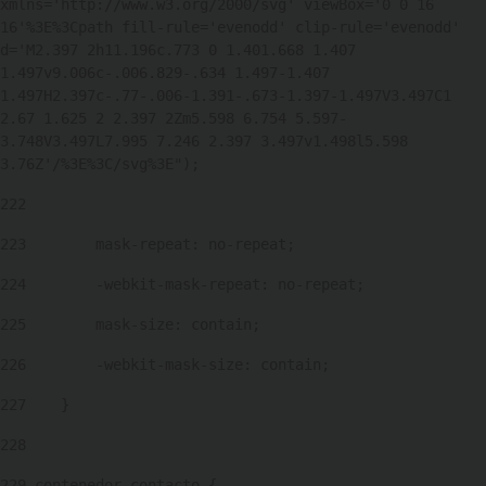
xmlns='http://www.w3.org/2000/svg' viewBox='0 0 16 
16'%3E%3Cpath fill-rule='evenodd' clip-rule='evenodd' 
d='M2.397 2h11.196c.773 0 1.401.668 1.407 
1.497v9.006c-.006.829-.634 1.497-1.407 
1.497H2.397c-.77-.006-1.391-.673-1.397-1.497V3.497C1 
2.67 1.625 2 2.397 2Zm5.598 6.754 5.597-
3.748V3.497L7.995 7.246 2.397 3.497v1.498l5.598 
3.76Z'/%3E%3C/svg%3E"); 
222
223
        mask-repeat: no-repeat; 
224
        -webkit-mask-repeat: no-repeat; 
225
        mask-size: contain; 
226
        -webkit-mask-size: contain; 
227
    } 
228
229
.contenedor-contacto { 