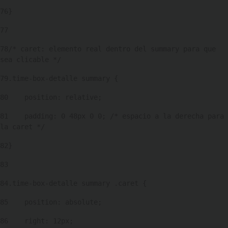
76
} 
77
78
/* caret: elemento real dentro del summary para que 
sea clicable */ 
79
.time-box-detalle summary { 
80
    position: relative; 
81
    padding: 0 48px 0 0; /* espacio a la derecha para 
la caret */ 
82
} 
83
84
.time-box-detalle summary .caret { 
85
    position: absolute; 
86
    right: 12px; 